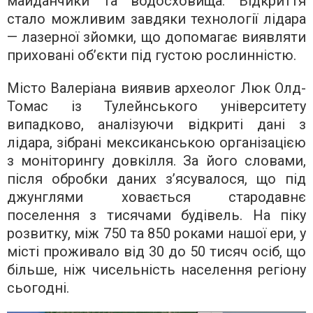
майданчики та водосховища. Відкриття
стало можливим завдяки технології лідара
— лазерної зйомки, що допомагає виявляти
приховані об’єкти під густою рослинністю.
Місто Валеріана виявив археолог Люк Олд-
Томас із Тулейнського університету
випадково, аналізуючи відкриті дані з
лідара, зібрані мексиканською організацією
з моніторингу довкілля. За його словами,
після обробки даних з’ясувалося, що під
джунглями ховається стародавнє
поселення з тисячами будівель. На піку
розвитку, між 750 та 850 роками нашої ери, у
місті проживало від 30 до 50 тисяч осіб, що
більше, ніж чисельність населення регіону
сьогодні.