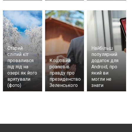
Старий
Найбільш
сліпий кіт
популярний
провалився
Кошовий
додаток для
під лід на
розповів
Android, про
озері: як його
правду про
який ви
врятували
президенство
могли не
(фото)
Зеленського
знати