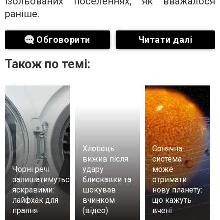
ізольованих поселеннях, як вважалося
раніше.
Обговорити
Читати далі
Також по темі:
Хлопець
Сонячна
вижив після
система
Чорні речі
удару
може
залишатимуться
блискавки та
отримати
яскравими:
шокував
нову планету:
лайфхак для
вчинком
що кажуть
прання
(відео)
вчені