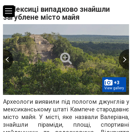
У Мексиці випадково знайшли
загублене місто майя
+3
View gallery
Археологи виявили під пологом джунглів у
мексиканському штаті Кампече стародавнє
місто майя. У місті, яке назвали Валеріана,
знайшли піраміди, площі, спортивні