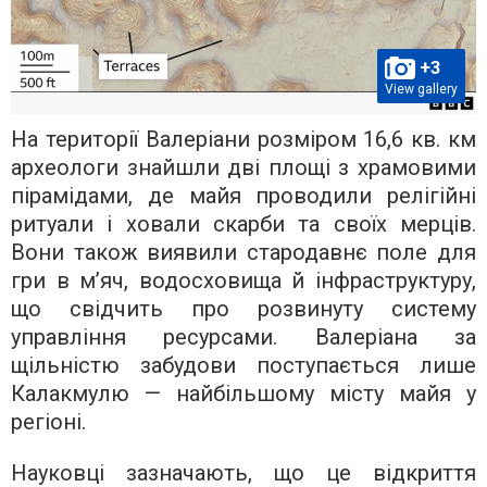
+3
View gallery
На території Валеріани розміром 16,6 кв. км
археологи знайшли дві площі з храмовими
пірамідами, де майя проводили релігійні
ритуали і ховали скарби та своїх мерців.
Вони також виявили стародавнє поле для
гри в м’яч, водосховища й інфраструктуру,
що свідчить про розвинуту систему
управління ресурсами. Валеріана за
щільністю забудови поступається лише
Калакмулю — найбільшому місту майя у
регіоні.
Науковці зазначають, що це відкриття