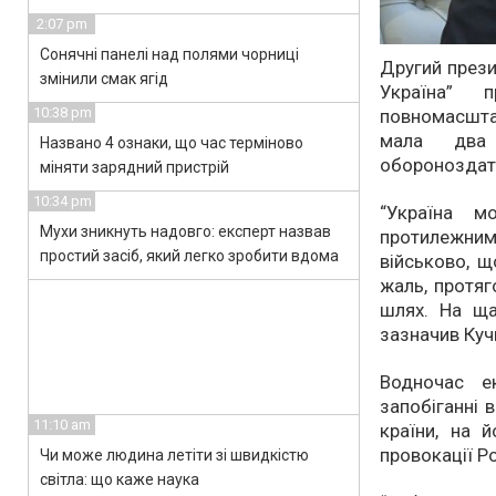
2:07 pm
Сонячні панелі над полями чорниці
Другий прези
змінили смак ягід
Україна” п
10:38 pm
повномасштаб
мала два 
Названо 4 ознаки, що час терміново
обороноздатн
міняти зарядний пристрій
10:34 pm
“Україна м
Мухи зникнуть надовго: експерт назвав
протилежни
простий засіб, який легко зробити вдома
військово, 
жаль, протяг
шлях. На ща
зазначив Куч
Водночас е
запобіганні 
11:10 am
країни, на 
провокації Ро
Чи може людина летіти зі швидкістю
світла: що каже наука