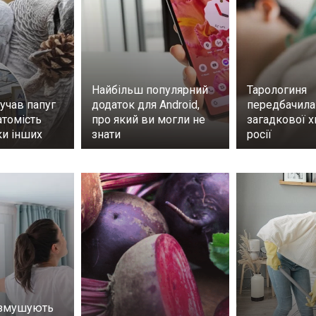
Найбільш популярний
Тарологиня
учав папуг
додаток для Android,
передбачила
атомість
про який ви могли не
загадкової х
ки інших
знати
росії
 змушують