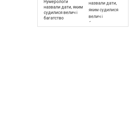
Нумерологи
назвали дати, яким
судилися велич і
багатство