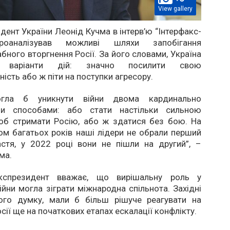
View gallery
дент України Леонід Кучма в інтерв’ю “Інтерфакс-
роаналізував можливі шляхи запобігання
ного вторгнення Росії. За його словами, Україна
варіанти дій: значно посилити свою
ість або ж піти на поступки агресору.
огла б уникнути війни двома кардинально
ми способами: або стати настільки сильною
щоб стримати Росію, або ж здатися без бою. На
ом багатьох років наші лідери не обрали перший
стя, у 2022 році вони не пішли на другий”, –
ма.
кспрезидент вважає, що вирішальну роль у
війни могла зіграти міжнародна спільнота. Західні
його думку, мали б більш рішуче реагувати на
сії ще на початкових етапах ескалації конфлікту.