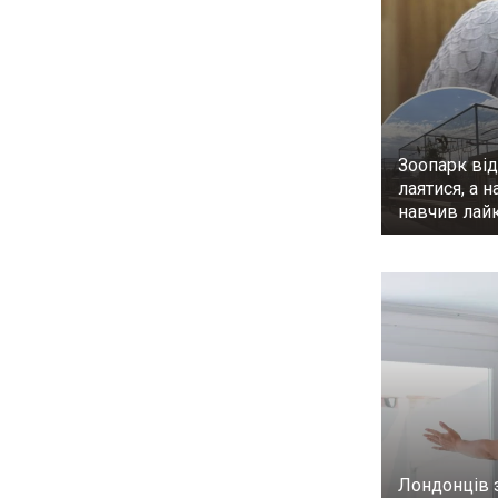
Зоопарк від
лаятися, а н
навчив лай
Лондонців