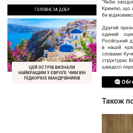
“Якби західн
Кремлю, що а
ГОЛОВНЕ ЗА ДОБУ
би відмовився
Другий прези
єдиний сце
Російський д
в нашій кра
словами Кучм
структурах В
швидкої пере
ЦЕЙ ОСТРІВ ВИЗНАЛИ
НАЙКРАЩИМ У ЄВРОПІ: ЧИМ ВІН
ПІДКОРЮЄ МАНДРІВНИКІВ
Обг
Також по