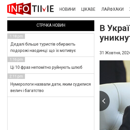
НОВИНИ
ЦІКАВЕ
ЛАЙФХАКИ
СТРІЧКА НОВИН
В Украї
уникну
1:18 pm
Дедалі більше туристів обирають
подорожі наодинці: що їх мотивує
31 Жовтня, 2024
1:16 pm
Ці 10 фраз непомітно руйнують шлюб
2:11 pm
Нумерологи назвали дати, яким судилися
велич і багатство