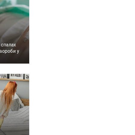
 спалах
вороби у