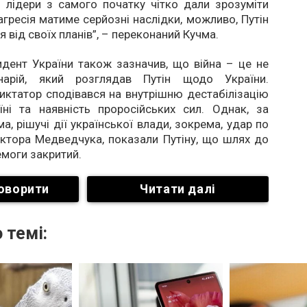
і лідери з самого початку чітко дали зрозуміти
гресія матиме серйозні наслідки, можливо, Путін
 від своїх планів”, – переконаний Кучма.
дент України також зазначив, що війна – це не
нарій, який розглядав Путін щодо України.
иктатор сподівався на внутрішню дестабілізацію
їні та наявність проросійських сил. Однак, за
а, рішучі дії української влади, зокрема, удар по
іктора Медведчука, показали Путіну, що шлях до
моги закритий.
оворити
Читати далі
 темі: