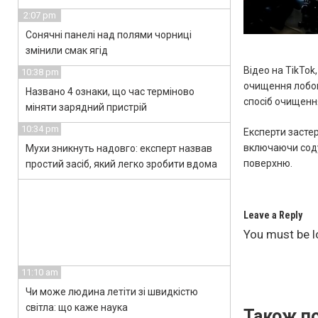
2:07 pm
Сонячні панелі над полями чорниці
змінили смак ягід
Відео на TikTo
10:38 pm
очищення лобов
Названо 4 ознаки, що час терміново
спосіб очищенн
міняти зарядний пристрій
10:34 pm
Експерти застер
включаючи соду
Мухи зникнуть надовго: експерт назвав
поверхню.
простий засіб, який легко зробити вдома
Leave a Reply
You must be
l
11:10 am
Чи може людина летіти зі швидкістю
світла: що каже наука
Також по