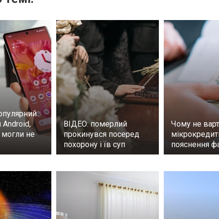
опулярний
 Android,
ВІДЕО: померлий
Чому не варт
 могли не
прокинувся посеред
мікрокредит
похорону і їв суп
пояснення ф