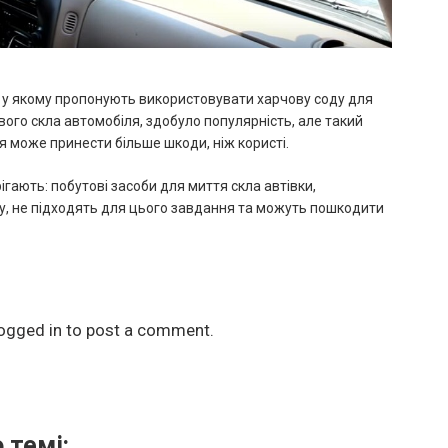
k, у якому пропонують використовувати харчову соду для
ого скла автомобіля, здобуло популярність, але такий
я може принести більше шкоди, ніж користі.
ігають: побутові засоби для миття скла автівки,
, не підходять для цього завдання та можуть пошкодити
ogged in
to post a comment.
 темі: