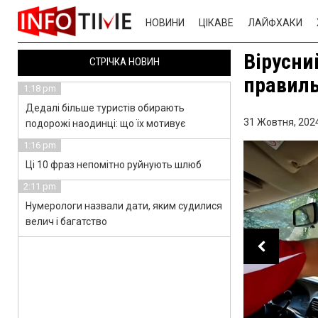
НОВИНИ
ЦІКАВЕ
ЛАЙФХАКИ
Вірусни
СТРІЧКА НОВИН
правиль
1:18 pm
Дедалі більше туристів обирають
31 Жовтня, 2024
подорожі наодинці: що їх мотивує
1:16 pm
Ці 10 фраз непомітно руйнують шлюб
2:11 pm
Нумерологи назвали дати, яким судилися
велич і багатство