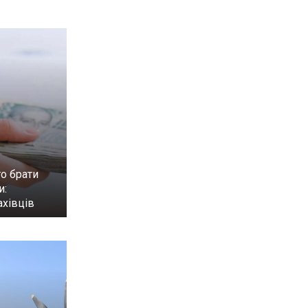
о брати
и:
ахівців