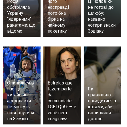
Росія
чого
Ці чоловіки
обстріляла
насправді
не готові до
Україну
потрібна
шлюбу:
“ядерними”
бірка на
названо
ракетами: що
чайному
чотири знаки
відомо
пакетику
Зодіаку
Опинилися в
Estrelas que
пастці:
fazem parte
Як
китайські
da
правильно
астронавти
comunidade
поводитися з
не можуть
LGBTQIA+ — e
котами, аби
повернутися
você nem
вони жили
на Землю
imaginava
довше