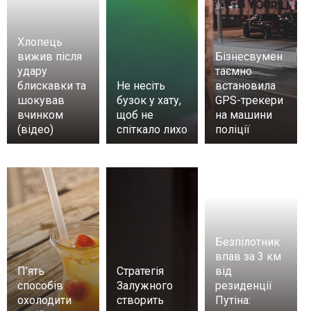
Хлопець
вижив після
Бізнесвумен
удару
таємно
блискавки та
Не несіть
встановила
шокував
бузок у хату,
GPS-трекери
вчинком
щоб не
на машини
(відео)
спіткало лихо
поліції
Безпілотник
впав за 3 км
П’ять
Стратегія
від
способів
Залужного
резиденції
охолодити
створить
Путіна: