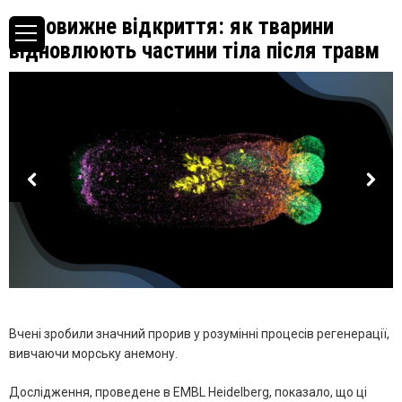
Дивовижне відкриття: як тварини
відновлюють частини тіла після травм
Вчені зробили значний прорив у розумінні процесів регенерації,
вивчаючи морську анемону.
Дослідження, проведене в EMBL Heidelberg, показало, що ці