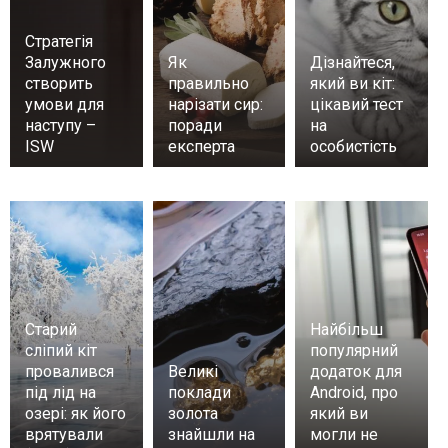
Стратегія
Залужного
Як
Дізнайтеся,
створить
правильно
який ви кіт:
умови для
нарізати сир:
цікавий тест
наступу –
поради
на
ISW
експерта
особистість
Старий
Найбільш
сліпий кіт
популярний
провалився
Великі
додаток для
під лід на
поклади
Android, про
озері: як його
золота
який ви
врятували
знайшли на
могли не