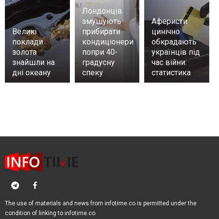
Лондонців
змушують
Аферисти
Великі
прибирати
цинічно
поклади
кондиціонери
обкрадають
золота
попри 40-
українців під
знайшли на
градусну
час війни:
дні океану
спеку
статистика
The use of materials and news from infotime.co is permitted under the
condition of linking to infotime.co