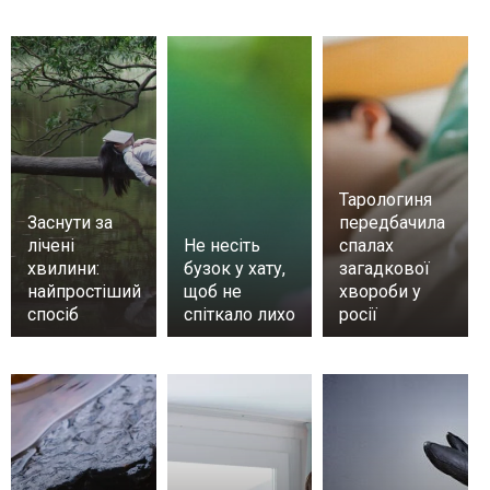
Тарологиня
Заснути за
передбачила
лічені
Не несіть
спалах
хвилини:
бузок у хату,
загадкової
найпростіший
щоб не
хвороби у
спосіб
спіткало лихо
росії