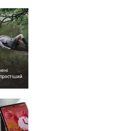
чені
йпростіший