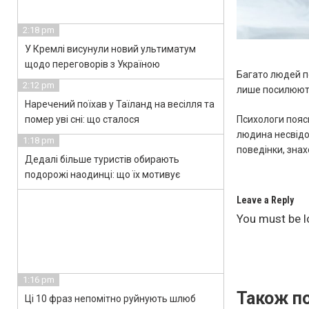
2:18 pm
У Кремлі висунули новий ультиматум
щодо переговорів з Україною
Багато людей п
2:12 pm
лише посилюють
Наречений поїхав у Таїланд на весілля та
помер уві сні: що сталося
Психологи пояс
людина несвідо
1:18 pm
поведінки, зна
Дедалі більше туристів обирають
подорожі наодинці: що їх мотивує
Leave a Reply
You must be
l
1:16 pm
Також по
Ці 10 фраз непомітно руйнують шлюб