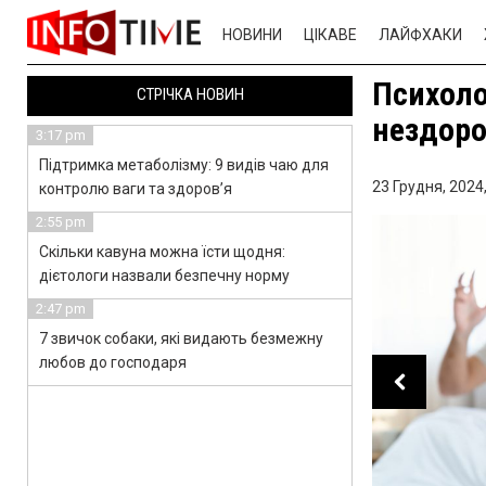
НОВИНИ
ЦІКАВЕ
ЛАЙФХАКИ
Психоло
СТРІЧКА НОВИН
нездоро
3:17 pm
Підтримка метаболізму: 9 видів чаю для
23 Грудня, 2024
контролю ваги та здоров’я
2:55 pm
Скільки кавуна можна їсти щодня:
дієтологи назвали безпечну норму
2:47 pm
7 звичок собаки, які видають безмежну
любов до господаря