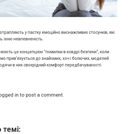
отрапляють у пастку емоційно виснажливих стосунків, які
 їхню невпевненість.
нюють це концепцією "помилки в ковдрі безпеки", коли
мо прив'язується до знайомих, хоч і болючих, моделей
ходячи в них своєрідний комфорт передбачуваності.
ogged in
to post a comment.
 темі: