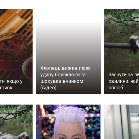
Хлопець вижив після
удару блискавки та
Заснути за лі
ти, якщо у
шокував вчинком
хвилини: на
 тиск
(відео)
спосіб