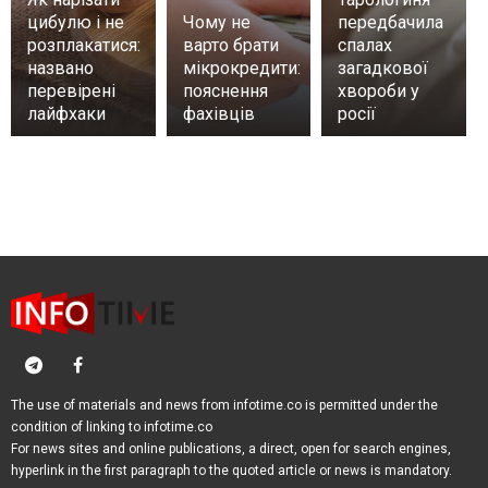
цибулю і не
Чому не
передбачила
розплакатися:
варто брати
спалах
названо
мікрокредити:
загадкової
перевірені
пояснення
хвороби у
лайфхаки
фахівців
росії
The use of materials and news from infotime.co is permitted under the
condition of linking to infotime.co
For news sites and online publications, a direct, open for search engines,
hyperlink in the first paragraph to the quoted article or news is mandatory.