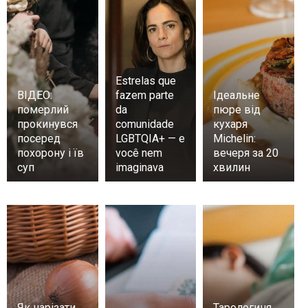
Estrelas que
ВІДЕО:
fazem parte
Ідеальне
померлий
da
пюре від
прокинувся
comunidade
кухаря
посеред
LGBTQIA+ — e
Michelin:
похорону і їв
você nem
вечеря за 20
суп
imaginava
хвилин
Як нарізати
Тарологиня