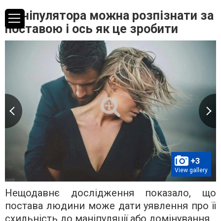
Маніпулятора можна розпізнати за
поставою і ось як це зробити
+3
View gallery
Нещодавнє дослідження показало, що
постава людини може дати уявлення про її
схильність до маніпуляції або домінування.