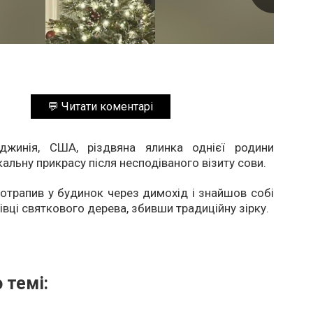
💬 Читати коментарі
джинія, США, різдвяна ялинка однієї родини
кальну прикрасу після несподіваного візиту сови.
потрапив у будинок через димохід і знайшов собі
івці святкового дерева, збивши традиційну зірку.
 темі: