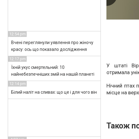
12:54 pm
Вчені переглянули уявлення про жіночу
красу: ось що показало дослідження
12:17 pm
У штаті Вір
Їхній укус смертельний: 10
отримала уні
найнебезпечніших змій на нашій планеті
12:14 pm
Нічний птах 
місце на верх
Білий наліт на сливах: що це і для чого він
Також по