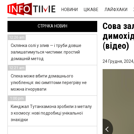
НОВИНИ
ЦІКАВЕ
ЛАЙФХАКИ
Сова за
СТРІЧКА НОВИН
димохід
12:26 am
(відео)
Склянка солі у злив — і труби довше
залишатимуться чистими: простий
домашній метод
24 Грудня, 2024
12:21 am
Спека може вбити домашнього
улюбленця: які симптоми перегріву не
можна ігнорувати
1:00 pm
Кинджал Тутанхамона зробили з металу
з космосу: нові подробиці унікальної
знахідки