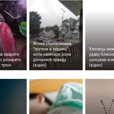
Жінка спантеличила
“трупом в машині”:
Хлопець виж
а зварити
копи сміялися, коли
удару блиска
н: розкрито
дізналися правду
шокував вч
й трюк
(відео)
(відео)