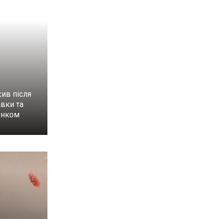
ив після
вки та
инком