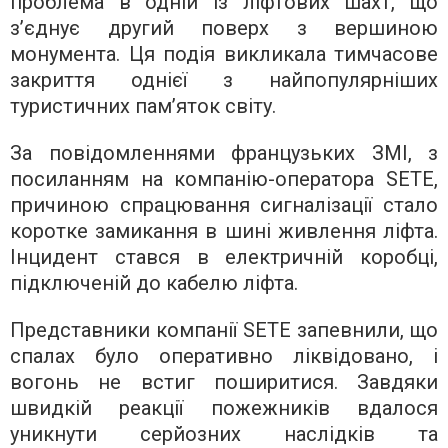
проблема в одній із ліфтових шахт, що
з’єднує другий поверх з вершиною
монумента. Ця подія викликала тимчасове
закриття однієї з найпопулярніших
туристичних пам’яток світу.
За повідомленнями французьких ЗМІ, з
посиланням на компанію-оператора SETE,
причиною спрацювання сигналізації стало
коротке замикання в шині живлення ліфта.
Інцидент стався в електричній коробці,
підключеній до кабелю ліфта.
Представники компанії SETE запевнили, що
спалах було оперативно ліквідовано, і
вогонь не встиг поширитися. Завдяки
швидкій реакції пожежників вдалося
уникнути серйозних наслідків та