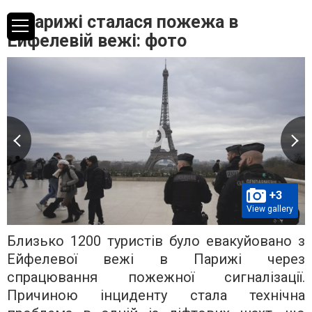
У Парижі сталася пожежа в
Ейфелевій вежі: фото
+3
View gallery
Близько 1200 туристів було евакуйовано з
Ейфелевої вежі в Парижі через
спрацювання пожежної сигналізації.
Причиною інциденту стала технічна