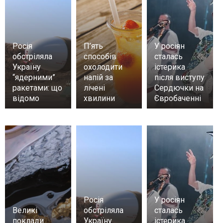
Росія
П’ять
У росіян
обстріляла
способів
сталась
Україну
охолодити
істерика
“ядерними”
напій за
після виступу
ракетами: що
лічені
Сердючки на
відомо
хвилини
Євробаченні
Росія
У росіян
Великі
обстріляла
сталась
поклади
Україну
істерика