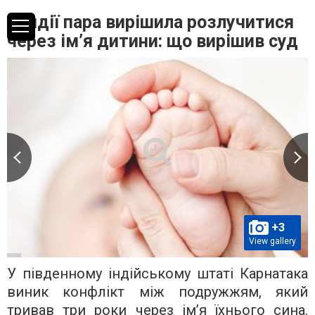
В Індії пара вирішила розлучитися
через ім’я дитини: що вирішив суд
+3
View gallery
У південному індійському штаті Карнатака
виник конфлікт між подружжям, який
тривав три роки через ім’я їхнього сина.