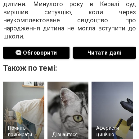
дитини. Минулого року в Кералі суд
вирішив ситуацію, коли через
неукомплектоване свідоцтво про
народження дитина не могла вступити до
школи.
Обговорити
Читати далі
Також по темі:
Почніть
Аферисти
прибирати
Дізнайтеся,
цинічно