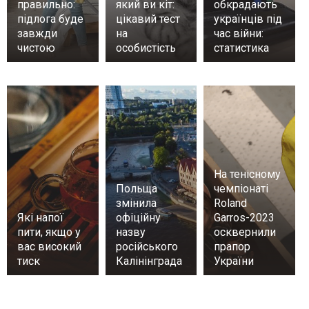
правильно:
який ви кіт:
обкрадають
підлога буде
цікавий тест
українців під
завжди
на
час війни:
чистою
особистість
статистика
На тенісному
Польща
чемпіонаті
змінила
Roland
Які напої
офіційну
Garros-2023
пити, якщо у
назву
осквернили
вас високий
російського
прапор
тиск
Калінінграда
України