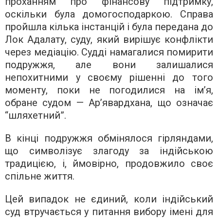
проханням про фінансову підтримку,
оскільки була домогосподаркою. Справа
пройшла кілька інстанцій і була передана до
Лок Адалату, суду, який вирішує конфлікти
через медіацію. Судді намагалися помирити
подружжя, але вони залишалися
непохитними у своєму рішенні до того
моменту, поки не погодилися на ім’я,
обране судом — Ар’явардхана, що означає
“шляхетний”.
В кінці подружжя обмінялося гірляндами,
що символізує злагоду за індійською
традицією, і, ймовірно, продовжило своє
спільне життя.
Цей випадок не єдиний, коли індійський
суд втручається у питання вибору імені для