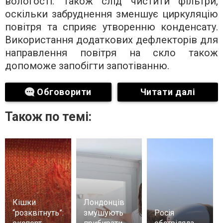
вологості. Також слід чистити фільтри,
оскільки забруднення зменшує циркуляцію
повітря та сприяє утворенню конденсату.
Використання додаткових дефлекторів для
направлення повітря на скло також
допоможе запобігти запотіванню.
Обговорити
Читати далі
Також по темі:
Кішки
Лондонців
“розквітнуть”:
змушують
Росія