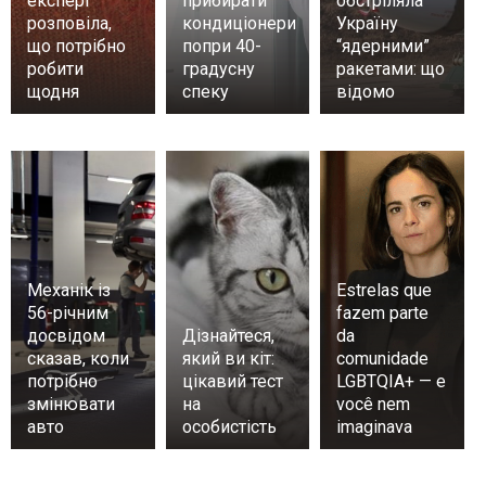
експерт
прибирати
обстріляла
розповіла,
кондиціонери
Україну
що потрібно
попри 40-
“ядерними”
робити
градусну
ракетами: що
щодня
спеку
відомо
Механік із
Estrelas que
56-річним
fazem parte
досвідом
Дізнайтеся,
da
сказав, коли
який ви кіт:
comunidade
потрібно
цікавий тест
LGBTQIA+ — e
змінювати
на
você nem
авто
особистість
imaginava