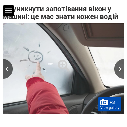
Як уникнути запотівання вікон у
машині: це має знати кожен водій
+3
View gallery