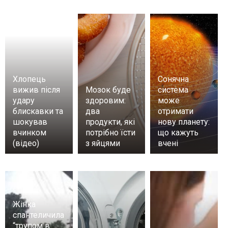
Хлопець
Сонячна
вижив після
Мозок буде
система
удару
здоровим:
може
блискавки та
два
отримати
шокував
продукти, які
нову планету:
вчинком
потрібно їсти
що кажуть
(відео)
з яйцями
вчені
Жінка
спантеличила
“трупом в