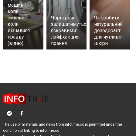
машині”:
копи
сміялися,
Чорні речі
Як зробити
коли
залишатимуться
натуральний
дізналися
яскравими:
дезодорант
правду
лайфхак для
для чутливої
(відео)
прання
шкіри
The use of materials and news from infotime.co is permitted under the
condition of linking to infotime.co