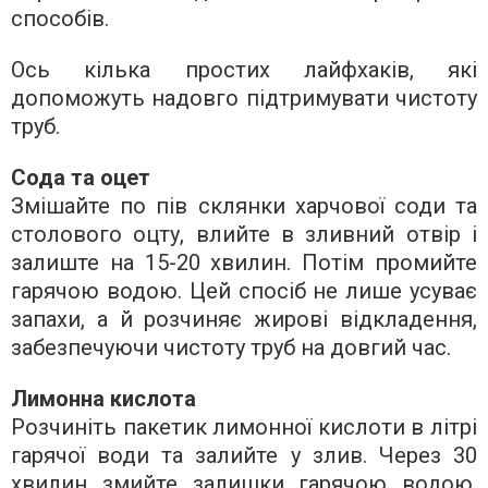
способів.
Ось кілька простих лайфхаків, які
допоможуть надовго підтримувати чистоту
труб.
Сода та оцет
Змішайте по пів склянки харчової соди та
столового оцту, влийте в зливний отвір і
залиште на 15-20 хвилин. Потім промийте
гарячою водою. Цей спосіб не лише усуває
запахи, а й розчиняє жирові відкладення,
забезпечуючи чистоту труб на довгий час.
Лимонна кислота
Розчиніть пакетик лимонної кислоти в літрі
гарячої води та залийте у злив. Через 30
хвилин змийте залишки гарячою водою.