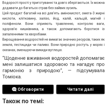
Водорості прості у приготуванні та довго зберігаються. Їх можна
додавати до багатьох страв без зайвих зусиль.
Цей продукт багатий на всі дев’ять амінокислот, омега-3 жирні
кислоти, клітковину, залізо, йод, калій, кальцій, магній і
поліфеноли. Вони сприяють травленню, контролю ваги,
здоров’ю кишківника, а також допомагають боротися із
запаленнями та хворобами.
Вирощування водоростей не вимагає значних ресурсів, таких як
земля, пестициди чи паливо. Вони природно ростуть у морях і
океанах, зменшуючи викиди вуглецю.
“Щоденне вживання водоростей допомагає
мені залишатися здоровою та нагадує про
гармонію з природою”, — підсумувала
Томіока.
Обговорити
Читати далі
Також по темі: