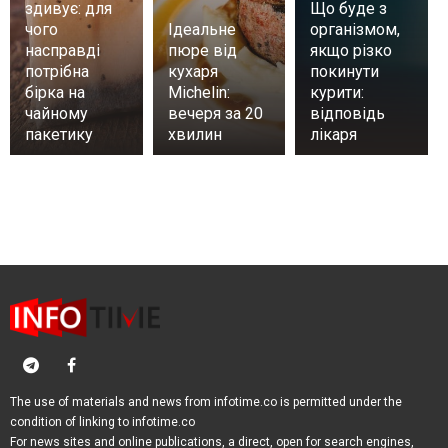
здивує: для
Що буде з
чого
Ідеальне
організмом,
насправді
пюре від
якщо різко
потрібна
кухаря
покинути
бірка на
Michelin:
курити:
чайному
вечеря за 20
відповідь
пакетику
хвилин
лікаря
The use of materials and news from infotime.co is permitted under the
condition of linking to infotime.co
For news sites and online publications, a direct, open for search engines,