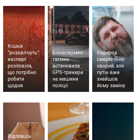
Кішки
“розквітнуть”:
Бізнесвумен
Кадиров
експерт
таємно
смертельно
розповіла,
встановила
хворий, але
що потрібно
GPS-трекери
путін вже
робити
на машини
знайшов
щодня
поліції
йому заміну
Відповідь