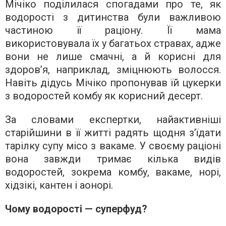
Мічіко поділилася спогадами про те, як
водорості з дитинства були важливою
частиною її раціону. Її мама
використовувала їх у багатьох стравах, адже
вони не лише смачні, а й корисні для
здоров’я, наприклад, зміцнюють волосся.
Навіть дідусь Мічіко пропонував їй цукерки
з водоростей комбу як корисний десерт.
За словами експертки, найактивніші
старійшини в її житті радять щодня з’їдати
тарілку супу місо з вакаме. У своєму раціоні
вона завжди тримає кілька видів
водоростей, зокрема комбу, вакаме, норі,
хідзікі, кантен і аонорі.
Чому водорості — суперфуд?