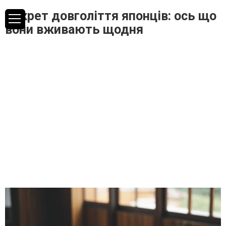
Секрет довголіття японців: ось що
вони вживають щодня