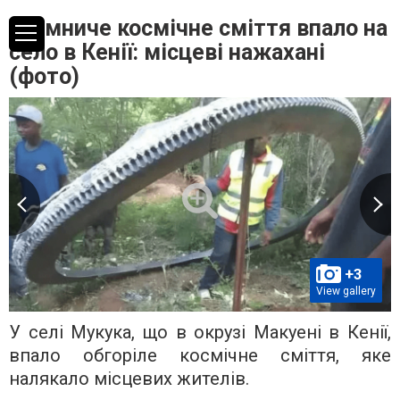
Таємниче космічне сміття впало на
село в Кенії: місцеві нажахані
(фото)
+3
View gallery
У селі Мукука, що в окрузі Макуені в Кенії,
впало обгоріле космічне сміття, яке
налякало місцевих жителів.