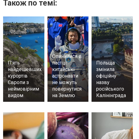
Також по темі:
Опинилися в
П’ять
пастці:
Польща
найдешевших
китайські
змінила
курортів
астронавти
офіційну
Європи з
не можуть
назву
неймовірним
повернутися
російського
видом
на Землю
Калінінграда