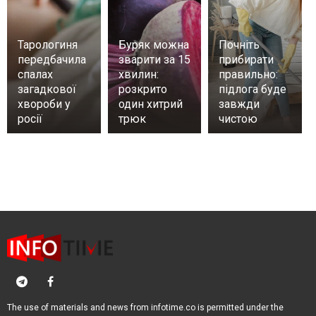
Тарологиня
Буряк можна
Почніть
передбачила
зварити за 15
прибирати
спалах
хвилин:
правильно:
загадкової
розкрито
підлога буде
хвороби у
один хитрий
завжди
росії
трюк
чистою
The use of materials and news from infotime.co is permitted under the