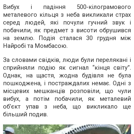
Вибух і падіння 500-кілограмового
металевого кільця з неба викликали страх
серед людей, які почули гучний звук і
побачили, як предмет з висоти обрушився
на землю. Подія сталася 30 грудня між
Найробі та Момбасою.
За словами свідків, люди були перелякані і
сприйняли подію як сигнал “кінця світу”.
Однак, на щастя, жодна будівля не була
пошкоджена, і постраждалих немає. Одні з
місцевих мешканців розповіли, що чули
вибух, а потім побачили, як металевий
об’єкт упав з неба, що викликало ще
більший подив.