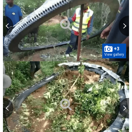
+3
View gallery