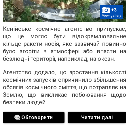
+3
View gallery
Кенійське космічне агентство припускає,
що це могло бути відокремлювальне
кільце ракети-носія, яке зазвичай повинно
було згоріти в атмосфері або впасти на
безлюдні території, наприклад, на океан.
Агентство додало, що зростання кількості
космічних запусків спричинило збільшення
обсягів космічного сміття, що потрапляє на
Землю, що викликає побоювання щодо
безпеки людей.
Обговорити
Читати далі