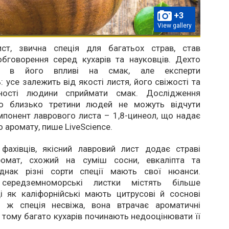
+3
View gallery
ст, звична спеція для багатьох страв, став
бговорення серед кухарів та науковців. Дехто
ся в його впливі на смак, але експерти
 усе залежить від якості листя, його свіжості та
тності людини сприймати смак. Дослідження
що близько третини людей не можуть відчути
понент лаврового листа – 1,8-цинеол, що надає
о аромату, пише LiveScience.
фахівців, якісний лавровий лист додає страві
ромат, схожий на суміш сосни, евкаліпта та
днак різні сорти спеції мають свої нюанси.
 середземноморські листки містять більше
і як каліфорнійські мають цитрусові й соснові
 ж спеція несвіжа, вона втрачає ароматичні
 і тому багато кухарів починають недооцінювати її