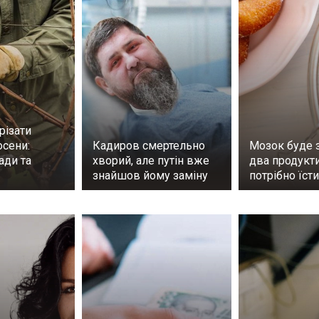
різати
осени:
Кадиров смертельно
Мозок буде 
ади та
хворий, але путін вже
два продукти
знайшов йому заміну
потрібно їст