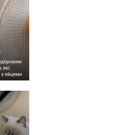
здоровим:
, які
и з яйцями