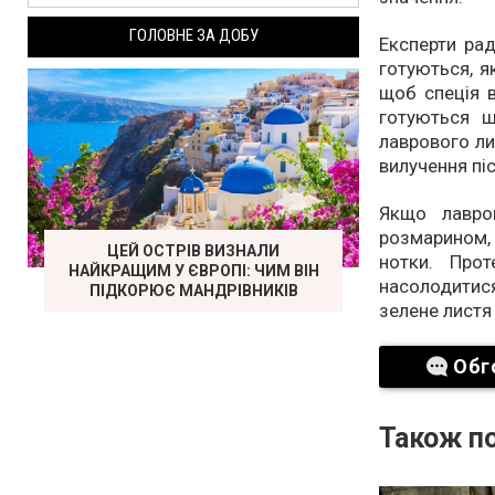
ГОЛОВНЕ ЗА ДОБУ
Експерти рад
готуються, як
щоб спеція в
готуються ш
лаврового ли
вилучення пі
Якщо лавро
розмарином, 
ЦЕЙ ОСТРІВ ВИЗНАЛИ
нотки. Про
НАЙКРАЩИМ У ЄВРОПІ: ЧИМ ВІН
насолодитися
ПІДКОРЮЄ МАНДРІВНИКІВ
зелене листя
Обг
Також по