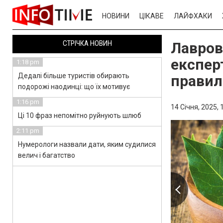
НОВИНИ
ЦІКАВЕ
ЛАЙФХАКИ
СТРІЧКА НОВИН
Лавров
експерт
1:18 pm
Дедалі більше туристів обирають
правил
подорожі наодинці: що їх мотивує
1:16 pm
14 Січня, 2025,
Ці 10 фраз непомітно руйнують шлюб
2:11 pm
Нумерологи назвали дати, яким судилися
велич і багатство