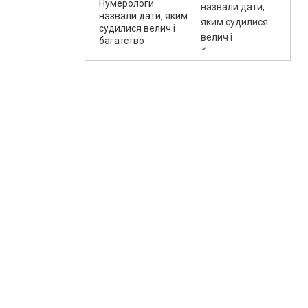
Нумерологи
назвали дати, яким
судилися велич і
багатство