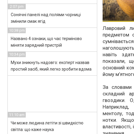
2:07 pm
Сонячні панелі над полями чорниці
змінили смак ягід
Лавровий ли
10:38 pm
предметом о
Названо 4 ознаки, що час терміново
сумніваєть
міняти зарядний пристрій
наголошують:
навіть зда
10:34 pm
показали, 
Мухи зникнуть надовго: експерт назвав
основний ком
простий засіб, який легко зробити вдома
йому м’ятног
За словами 
складний а
гвоздики. О
Наприклад,
ментолу, тод
11:10 am
нотки. Якщо
Чи може людина летіти зі швидкістю
властивості,
світла: що каже наука
значення.