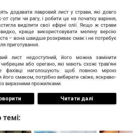
ять додавати лавровий лист у страви, які довго
-от супи чи рагу, і робити це на початку варіння,
стигла виділити свої ефірні олії. Якщо ж страви
видко, краще використовувати мелену версію
ста – вона швидше розкриває смак і не потребує
сля приготування.
вий лист недоступний, його можна замінити
чебрецем або орегано, які мають схожі трав’яні
те фахівці наголошують: щоб повною мірою
 його смаком, потрібно вибирати свіже, яскраво-
 із виразними прожилками.
оворити
Читати далі
 темі: