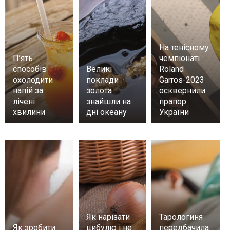
На тенісному
П’ять
чемпіонаті
способів
Великі
Roland
охолодити
поклади
Garros-2023
напій за
золота
осквернили
лічені
знайшли на
прапор
хвилини
дні океану
України
Як нарізати
Тарологиня
Як зробити
цибулю і не
передбачила