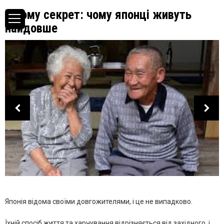
В чому секрет: чому японці живуть
найдовше
Японія відома своїми довгожителями, і це не випадково.
Їхній спосіб життя та харчування відрізняється від західного, і