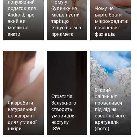
популярний
Чому у
додаток для
будинку не
Чому не
Android, про
місце пустій
варто брати
який ви
тарі: що
мікрокредити:
могли не
віщує погана
пояснення
знати
прикмета
фахівців
Старий
Стратегія
сліпий кіт
Як зробити
Залужного
провалився
натуральний
створить
під лід на
дезодорант
умови для
озері: як його
для чутливої
наступу –
врятували
шкіри
ISW
(фото)