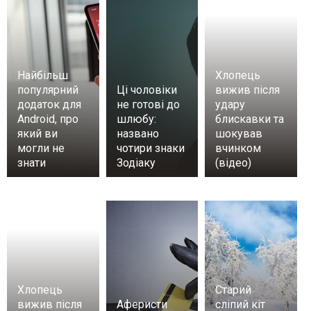
Найбільш
Хлопець
популярний
Ці чоловіки
вижив після
додаток для
не готові до
удару
Android, про
шлюбу:
блискавки та
який ви
названо
шокував
могли не
чотири знаки
вчинком
знати
Зодіаку
(відео)
Хлопець
Старий
вижив після
Аферисти
сліпий кіт