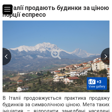
В Італії продають будинки за ціною
порції еспресо
+3
View gallery
В Італії продовжується практика продажу
будинків за символічною ціною. Мета таких
ініціатив – відродити занедбані населені