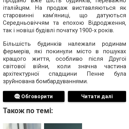
продано вже шість будинків, переважно
італійцям. На продаж виставляються як
старовинні кам’яниці, що датуються
Середньовіччям та епохою Відродження,
так і новіші будівлі початку 1900-х років.
Більшість будинків належали родинам
фермерів, які покинули місто в пошуках
кращого життя, особливо після Другої
світової війни, коли значна частина
архітектурної спадщини Пенне була
зруйнована бомбардуваннями.
Обговорити
Читати далі
Також по темі: