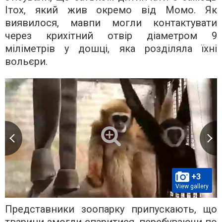
Ітох, який жив окремо від Момо. Як
виявилося, мавпи могли контактувати
через крихітний отвір діаметром 9
міліметрів у дошці, яка розділяла їхні
вольєри.
+3
View gallery
Представники зоопарку припускають, що
тварини змогли спаритися, перебуваючи по