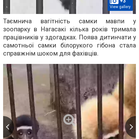
+3
View gallery
Таємнича вагітність самки мавпи у
зоопарку в Нагасакі кілька років тримала
працівників у здогадках. Поява дитинчати у
самотньої самки білорукого гібона стала
справжнім шоком для фахівців.