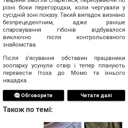
різні боки перегородки, коли чергували у
сусідній зоні показу. Такий випадок визнано
безпрецедентним, адже раніше
спаровування гібонів відбувалося
виключно після контрольованого
знайомства.
Після з’ясування обставин працівники
зоопарку усунули отвір і тепер планують
перевести Ітоха до Момо та їхнього
нащадка.
Обговорити
Читати далі
Також по темі: