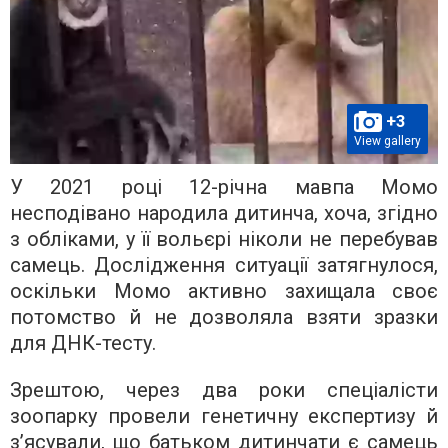
+3
View gallery
У 2021 році 12-річна мавпа Момо
несподівано народила дитинча, хоча, згідно
з обліками, у її вольєрі ніколи не перебував
самець. Дослідження ситуації затягнулося,
оскільки Момо активно захищала своє
потомство й не дозволяла взяти зразки
для ДНК-тесту.
Зрештою, через два роки спеціалісти
зоопарку провели генетичну експертизу й
з’ясували, що батьком дитинчати є самець