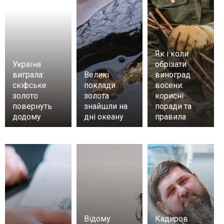
Як і коли
Україна
обрізати
виграла:
Великі
виноград
скіфське
поклади
восени:
золото
золота
корисні
повернуть
знайшли на
поради та
додому
дні океану
правила
Відому
Кадиров