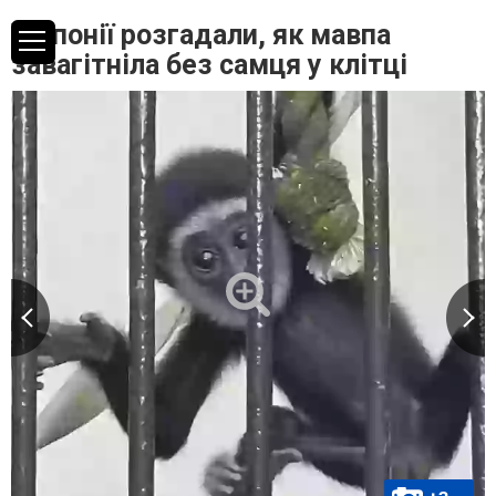
У Японії розгадали, як мавпа
завагітніла без самця у клітці