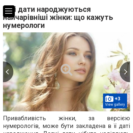
У ці дати народжуються
найчарівніші жінки: що кажуть
нумерологи
+3
View gallery
Привабливість жінки, за версією
нумерологів, може бути закладена в її даті