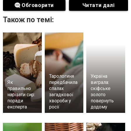
Обговорити
Читати далі
Також по темі:
Тарологиня
Україна
Як
передбачила
виграла:
правильно
спалах
скіфське
нарізати сир:
загадкової
золото
поради
хвороби у
повернуть
експерта
росії
додому