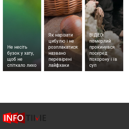
Як нарізати
ВІДЕО:
цибулю і не
померлий
Не несіть
розплакатися:
прокинувся
бузок у хату,
названо
посеред
щоб не
перевірені
похорону і їв
спіткало лихо
лайфхаки
суп