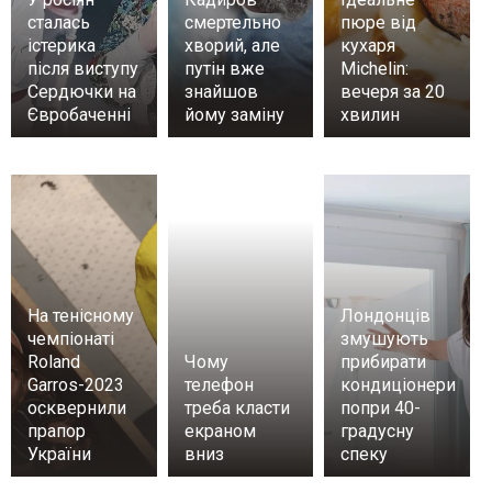
сталась
смертельно
пюре від
істерика
хворий, але
кухаря
після виступу
путін вже
Michelin:
Сердючки на
знайшов
вечеря за 20
Євробаченні
йому заміну
хвилин
На тенісному
Лондонців
чемпіонаті
змушують
Roland
Чому
прибирати
Garros-2023
телефон
кондиціонери
осквернили
треба класти
попри 40-
прапор
екраном
градусну
України
вниз
спеку