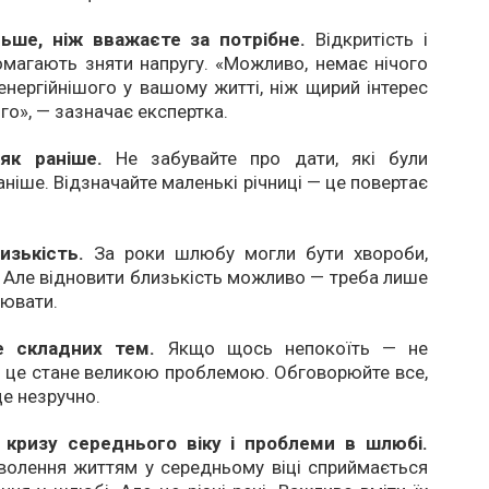
льше, ніж вважаєте за потрібне.
Відкритість і
магають зняти напругу. «Можливо, немає нічого
енергійнішого у вашому житті, ніж щирий інтерес
го», — зазначає експертка.
як раніше.
Не забувайте про дати, які були
ніше. Відзначайте маленькі річниці — це повертає
лизькість.
За роки шлюбу могли бути хвороби,
. Але відновити близькість можливо — треба лише
цювати.
е складних тем.
Якщо щось непокоїть — не
и це стане великою проблемою. Обговорюйте все,
це незручно.
 кризу середнього віку і проблеми в шлюбі.
волення життям у середньому віці сприймається