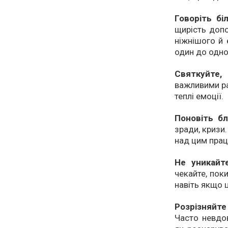
Говоріть бі
щирість допо
ніжнішого й 
один до одно
Святкуйте, 
важливими ра
теплі емоції.
Поновіть б
зради, кризи
над цим пра
Не уникайт
чекайте, пок
навіть якщо 
Розрізняйте
Часто невдо