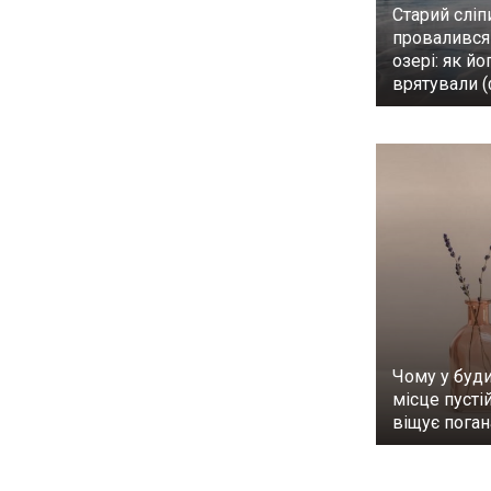
Старий сліп
провалився 
озері: як йо
врятували (
Чому у буд
місце пустій
віщує пога