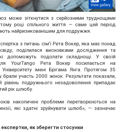
View gallery
юз може зіткнутися з серйозними труднощами
тому році спільного життя — саме цей період
жають найризикованішим для подружжя.
кспертка з питань сім’ї Рета Вокер, яка має понад
свіду, поділилася висновками дослідження та
які допоможуть подолати складнощі. У своїй
 для YourTango Рета Вокер посилається на
 Університету імені Брігама Янга. Протягом 35
у брали участь 2000 жінок. Результати показали,
 рівень подружнього незадоволення припадає
тий рік шлюбу.
оків накопичені проблеми перетворюються на
тензії, які здатні зруйнувати шлюб», — зазначає
д експертки, як зберегти стосунки