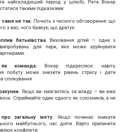
и найскладніший період у шлюбі, Рета Вокер
статися такими підказками:
 саме не так.
Почніть з чесного обговорення: що
о з вас, чого бракує, що дратує.
вплив батьківства
. Виховання дітей — одне з
 випробувань для пари, яке може зруйнувати
партнерами.
як команда.
Вокер підкреслює: навіть
ня побуту може знизити рівень стресу і дати
а спілкування.
рахунки.
Якщо ви змагаєтесь за владу — ви вже
’язок. Сприймайте один одного як союзників, а не
 про загальну мету.
Якщо починає зникати
ьного майбутнього, час діяти. Варто припинити
ивлює конфлікти.