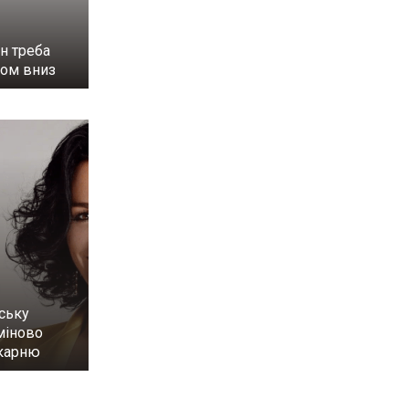
н треба
ном вниз
ську
міново
ікарню