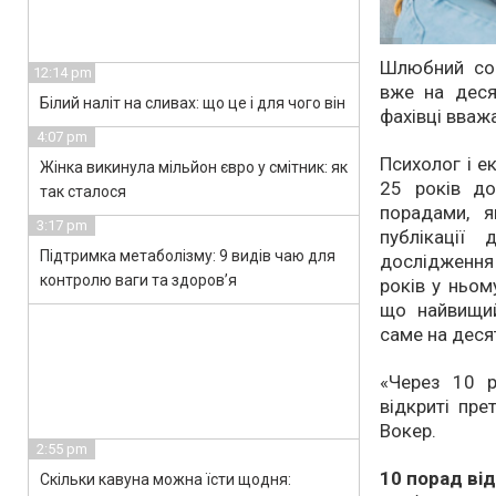
Шлюбний со
12:14 pm
вже на деся
Білий наліт на сливах: що це і для чого він
фахівці вва
4:07 pm
Психолог і е
Жінка викинула мільйон євро у смітник: як
25 років до
так сталося
порадами, 
3:17 pm
публікації
Підтримка метаболізму: 9 видів чаю для
дослідження
контролю ваги та здоров’я
років у ньом
що найвищий
саме на деся
«Через 10 р
відкриті пре
Вокер.
2:55 pm
10 порад ві
Скільки кавуна можна їсти щодня: