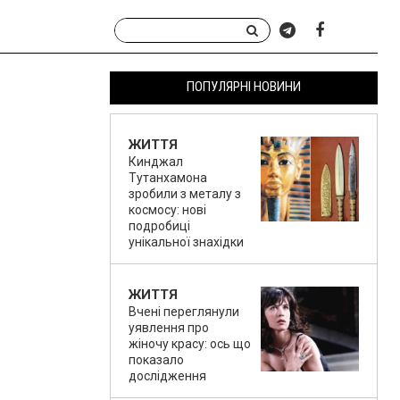
ПОПУЛЯРНІ НОВИНИ
ЖИТТЯ
Кинджал
Тутанхамона
зробили з металу з
космосу: нові
подробиці
унікальної знахідки
ЖИТТЯ
Вчені переглянули
уявлення про
жіночу красу: ось що
показало
дослідження