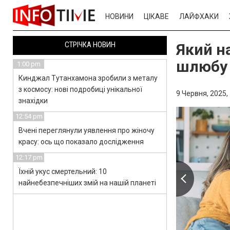
НОВИНИ
ЦІКАВЕ
ЛАЙФХАКИ
СТРІЧКА НОВИН
Який н
шлюбу 
1:00 pm
Кинджал Тутанхамона зробили з металу
з космосу: нові подробиці унікальної
9 Червня, 2025,
знахідки
12:54 pm
Вчені переглянули уявлення про жіночу
красу: ось що показало дослідження
12:17 pm
Їхній укус смертельний: 10
найнебезпечніших змій на нашій планеті