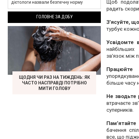
Щоб подолат
дієтологи назвали безпечну норму
радить скори
ГОЛОВНЕ ЗА ДОБУ
З’ясуйте, що
турбує кожног
Усвідомте 
найбільших
зв’язок між 
Працюйте 
упорядкуван
ЩОДНЯ ЧИ РАЗ НА ТИЖДЕНЬ: ЯК
більше часу н
ЧАСТО НАСПРАВДІ ПОТРІБНО
МИТИ ГОЛОВУ
Не зводьте 
втрачаєте зв
суперників.
Пам’ятайте
бачення спіл
все, що підж