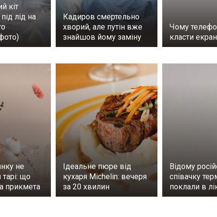
ий кіт
під лід на
Кадиров смертельно
го
хворий, але путін вже
Чому телефо
фото)
знайшов йому заміну
класти екра
инку не
Ідеальне пюре від
Відому росій
 тарі: що
кухаря Michelin: вечеря
співачку тер
на прикмета
за 20 хвилин
поклали в л