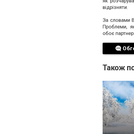
як розчарува
відрізняти.
За словами В
Проблеми, я
обоє партнер
Обг
Також по