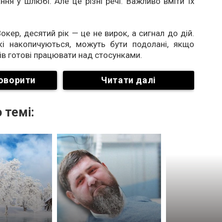
ння у шлюбі. Але це різні речі. Важливо вміти їх
окер, десятий рік — це не вирок, а сигнал до дій.
кі накопичуються, можуть бути подолані, якщо
ів готові працювати над стосунками.
оворити
Читати далі
 темі: