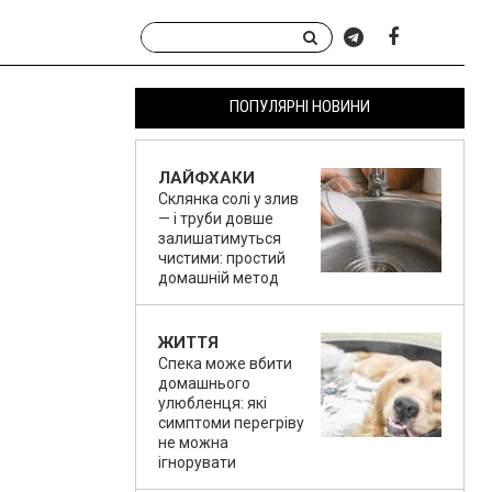
ПОПУЛЯРНІ НОВИНИ
ЛАЙФХАКИ
Склянка солі у злив
— і труби довше
залишатимуться
чистими: простий
домашній метод
ЖИТТЯ
Спека може вбити
домашнього
улюбленця: які
симптоми перегріву
не можна
ігнорувати