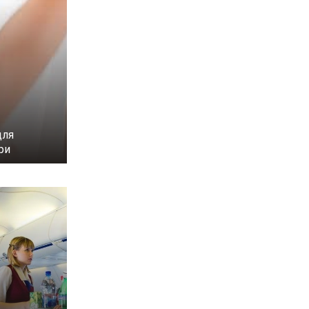
для
ри