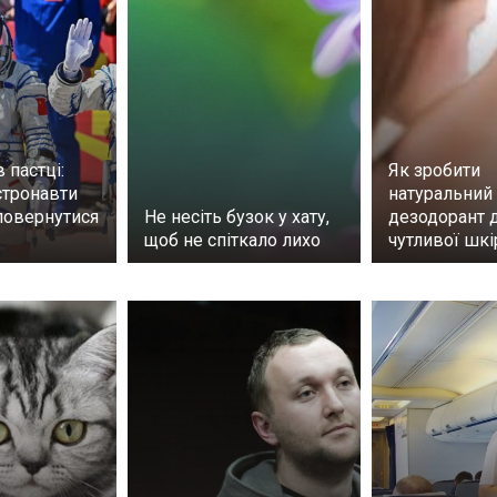
 пастці:
Як зробити
стронавти
натуральний
повернутися
Не несіть бузок у хату,
дезодорант 
щоб не спіткало лихо
чутливої шкі