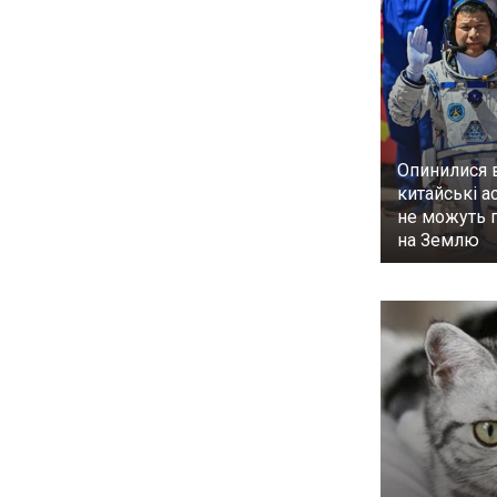
Опинилися в
китайські а
не можуть 
на Землю