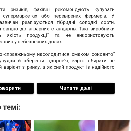
ти ризиків, фахівці рекомендують купувати
 супермаркетах або перевірених фермерів. У
азвичай реалізуються гібридні солодкі сорти,
повідно до аграрних стандартів. Такі виробники
ь якість продукції та не використовують
човин у небезпечних дозах.
о-справжньому насолодитися смаком соковитої
урудзи й зберегти здоров’я, варто обирати не
варіант з ринку, а якісний продукт із надійного
оворити
Читати далі
 темі: