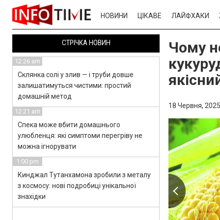
НОВИНИ
ЦІКАВЕ
ЛАЙФХАКИ
СТРІЧКА НОВИН
Чому н
кукуру
12:26 am
Склянка солі у злив — і труби довше
якісни
залишатимуться чистими: простий
домашній метод
18 Червня, 2025
12:21 am
Спека може вбити домашнього
улюбленця: які симптоми перегріву не
можна ігнорувати
1:00 pm
Кинджал Тутанхамона зробили з металу
з космосу: нові подробиці унікальної
знахідки