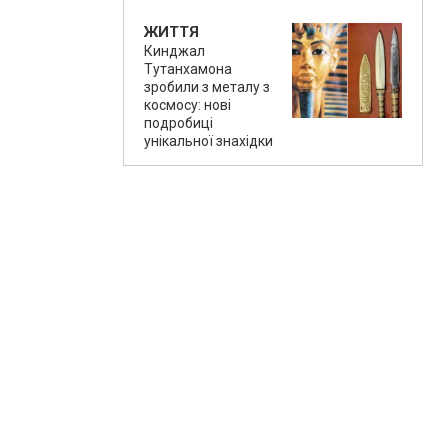
ЖИТТЯ
Кинджал
Тутанхамона
зробили з металу з
космосу: нові
подробиці
унікальної знахідки