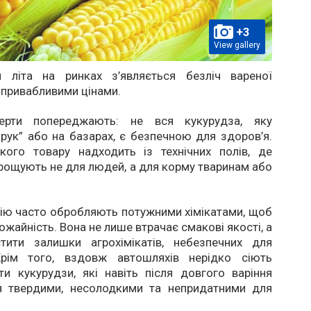
+3
View gallery
 літа на ринках з’являється безліч вареної
 привабливими цінами.
ерти попереджають: не вся кукурудза, яку
рук” або на базарах, є безпечною для здоров’я.
акого товару надходить із технічних полів, де
рощують не для людей, а для корму тваринам або
ію часто обробляють потужними хімікатами, щоб
ожайність. Вона не лише втрачає смакові якості, а
ити залишки агрохімікатів, небезпечних для
Крім того, вздовж автошляхів нерідко сіють
рти кукурудзи, які навіть після довгого варіння
 твердими, несолодкими та непридатними для