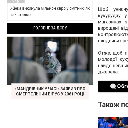
4:07 pm
Жінка викинула мільйон євро у смітник: як
Щоб уникну
так сталося
кукурудзу у
магазинах з
вирощені від
ГОЛОВНЕ ЗА ДОБУ
контролюют
шкідливих ре
Отже, щоб п
молодої кук
найдешевший 
джерела.
Обг
«МАНДРІВНИК У ЧАСІ» ЗАЯВИВ ПРО
СМЕРТЕЛЬНИЙ ВІРУС У 2061 РОЦІ
Також по