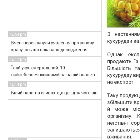
З настанням
12:54 pm
кукурудзи за
Вчені переглянули уявлення про жіночу
красу: ось що показало дослідження
Однак експ
12:17 pm
продають “з 
Більшість т
Їхній укус смертельний: 10
кукурудзу ви
найнебезпечніших змій на нашій планеті
на експорт.
12:14 pm
Білий наліт на сливах: що це і для чого він
Таку продукц
збільшити вр
й може міст
організму. 
неїстівні со
залишаються
вживання.