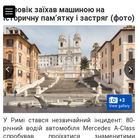
Чоловік заїхав машиною на
історичну пам’ятку і застряг (фото)
+3
View gallery
У Римі стався незвичайний інцидент: 80-
річний водій автомобіля Mercedes A-Class
спробував проїхатися знаменитими