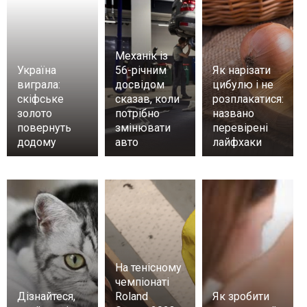
Механік із
Україна
56-річним
Як нарізати
виграла:
досвідом
цибулю і не
скіфське
сказав, коли
розплакатися:
золото
потрібно
названо
повернуть
змінювати
перевірені
додому
авто
лайфхаки
На тенісному
чемпіонаті
Дізнайтеся,
Roland
Як зробити