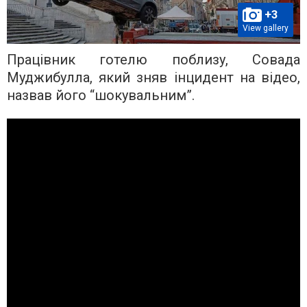
+3
View gallery
Працівник готелю поблизу, Совада
Муджибулла, який зняв інцидент на відео,
назвав його “шокувальним”.