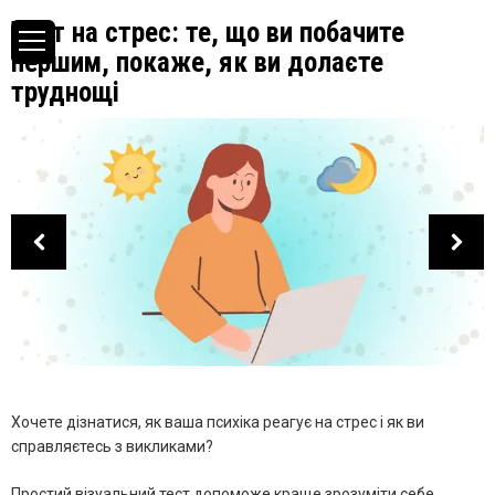
Тест на стрес: те, що ви побачите
першим, покаже, як ви долаєте
труднощі
Хочете дізнатися, як ваша психіка реагує на стрес і як ви
справляєтесь з викликами?
Простий візуальний тест допоможе краще зрозуміти себе.