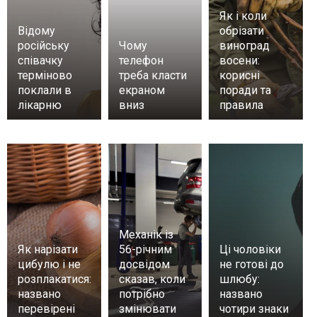
Як і коли
Відому
обрізати
російську
Чому
виноград
співачку
телефон
восени:
терміново
треба класти
корисні
поклали в
екраном
поради та
лікарню
вниз
правила
Механік із
Як нарізати
56-річним
Ці чоловіки
цибулю і не
досвідом
не готові до
розплакатися:
сказав, коли
шлюбу:
названо
потрібно
названо
перевірені
змінювати
чотири знаки