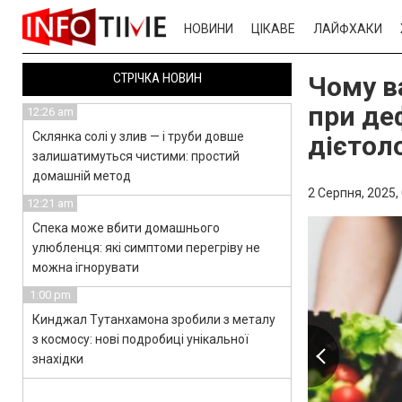
НОВИНИ
ЦІКАВЕ
ЛАЙФХАКИ
СТРІЧКА НОВИН
Чому ва
при де
12:26 am
Склянка солі у злив — і труби довше
дієтол
залишатимуться чистими: простий
домашній метод
2 Серпня, 2025,
12:21 am
Спека може вбити домашнього
улюбленця: які симптоми перегріву не
можна ігнорувати
1:00 pm
Кинджал Тутанхамона зробили з металу
з космосу: нові подробиці унікальної
знахідки