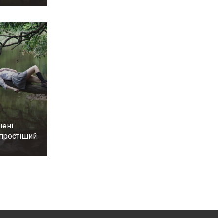
чені
йпростіший