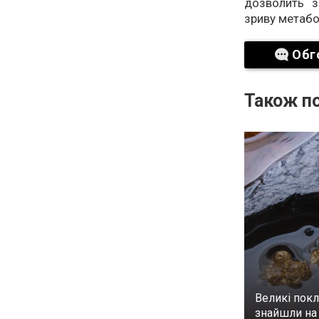
дозволить з
зриву метабо
Обг
Також по
Великі покл
знайшли на 