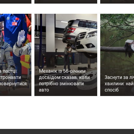
 пастці:
Механік із 56-річним
стронавти
досвідом сказав, коли
Заснути за лі
повернутися
потрібно змінювати
хвилини: на
авто
спосіб