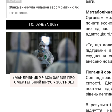
4:07 pm
ваги.
Жінка викинула мільйон євро у смітник: як
Метаболічна
так сталося
Організм мо
почати еконо
ГОЛОВНЕ ЗА ДОБУ
що під час т
адаптація: ті
«Те, що кол
підтримки 
схуднення с
внесено нови
Поганий сон
Сон відігра
«МАНДРІВНИК У ЧАСІ» ЗАЯВИВ ПРО
СМЕРТЕЛЬНИЙ ВІРУС У 2061 РОЦІ
ситості. Ді
нестача підв
рівень лептин
В результаті
відчуття н