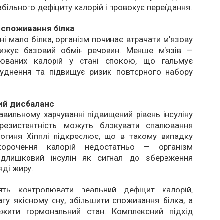
абільного дефіциту калорій і провокує переїдання.
споживання білка
ні мало білка, організм починає втрачати м’язову
ижує базовий обмін речовин. Менше м’язів —
юваних калорій у стані спокою, що гальмує
уднення та підвищує ризик повторного набору
ий дисбаланс
вильному харчуванні підвищений рівень інсуліну
орезистентність можуть блокувати спалювання
логиня Хіпплі підкреслює, що в такому випадку
корочення калорій недостатньо — організм
адлишковий інсулін як сигнал до збереження
ляді жиру.
ять контролювати реальний дефіцит калорій,
агу якісному сну, збільшити споживання білка, а
жити гормональний стан. Комплексний підхід