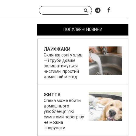
ПОПУЛЯРНІ НОВИНИ
ЛАЙФХАКИ
Склянка солі у злив
— і труби довше
залишатимуться
чистими: простий
домашній метод
ЖИТТЯ
Спека може вбити
домашнього
улюбленця: які
симптоми перегріву
не можна
ігнорувати