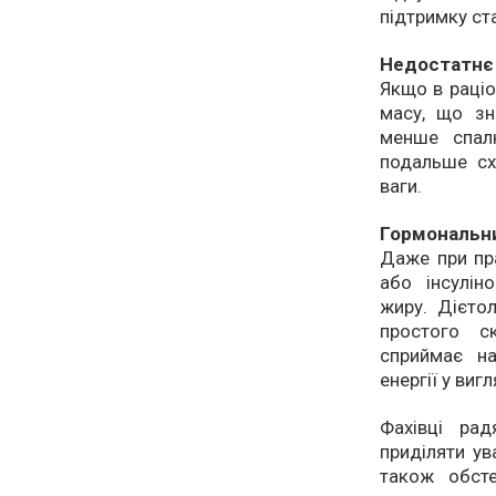
підтримку ст
Недостатнє 
Якщо в раціо
масу, що зн
менше спал
подальше сх
ваги.
Гормональн
Даже при пра
або інсулін
жиру. Дієто
простого с
сприймає н
енергії у виг
Фахівці рад
приділяти ув
також обсте