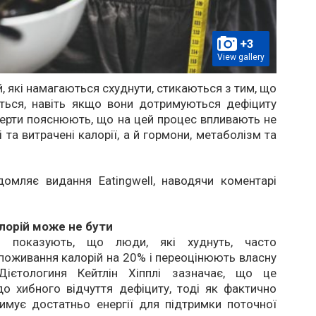
+3
View gallery
, які намагаються схуднути, стикаються з тим, що
ється, навіть якщо вони дотримуються дефіциту
перти пояснюють, що на цей процес впливають не
 та витрачені калорії, а й гормони, метаболізм та
.
домляє видання Eatingwell, наводячи коментарі
лорій може не бути
я показують, що люди, які худнуть, часто
оживання калорій на 20% і переоцінюють власну
 Дієтологиня Кейтлін Хіпплі зазначає, що це
о хибного відчуття дефіциту, тоді як фактично
имує достатньо енергії для підтримки поточної