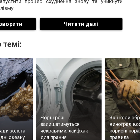
апустити процес схуднення знову та уникнути
лізму.
оворити
Читати далі
 темі:
Чорні речі
Як і коли обр
залишатимуться
виноград во
ади золота
яскравими: лайфхак
корисні пора
дні океану
для прання
правила