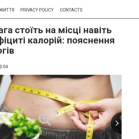
ЖИТТЯ
PRIVACY POLICY
CONTACTS
га стоїть на місці навіть
фіциті калорій: пояснення
огів
0:04