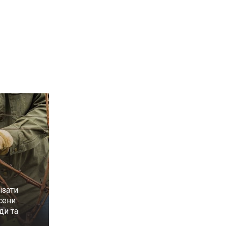
ізати
сени:
ди та