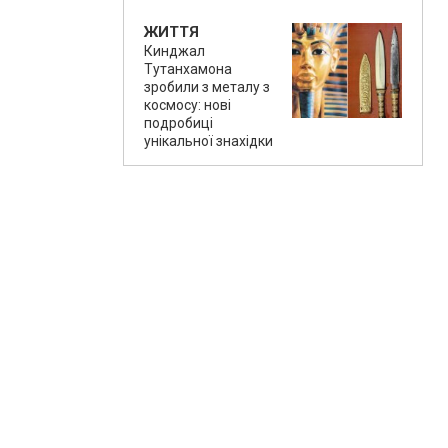
ЖИТТЯ
Кинджал
Тутанхамона
зробили з металу з
космосу: нові
подробиці
унікальної знахідки