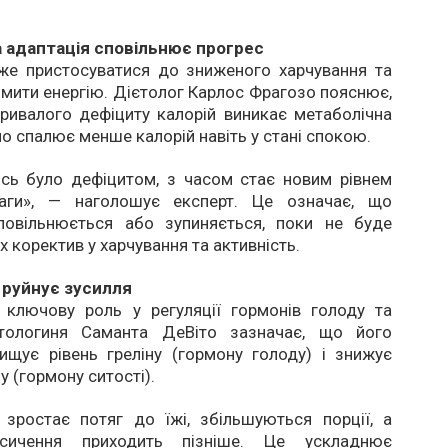
 адаптація сповільнює прогрес
же пристосуватися до зниженого харчування та
мити енергію. Дієтолог Карлос Фрагозо пояснює,
ривалого дефіциту калорій виникає метаболічна
ло спалює менше калорій навіть у стані спокою.
ись було дефіцитом, з часом стає новим рівнем
ваги», — наголошує експерт. Це означає, що
повільнюється або зупиняється, поки не буде
х коректив у харчування та активність.
 руйнує зусилля
є ключову роль у регуляції гормонів голоду та
єтологиня Саманта ДеВіто зазначає, що його
ищує рівень греліну (гормону голоду) і знижує
у (гормону ситості).
 зростає потяг до їжі, збільшуються порції, а
асичення приходить пізніше. Це ускладнює