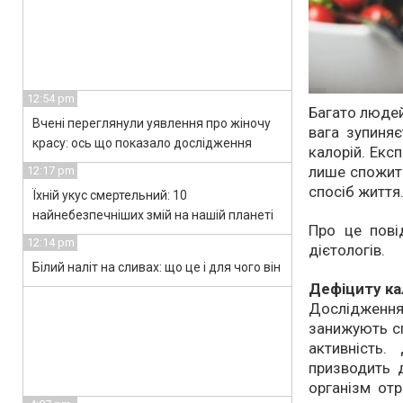
12:54 pm
Багато людей
Вчені переглянули уявлення про жіночу
вага зупиня
красу: ось що показало дослідження
калорій. Екс
лише спожиті
12:17 pm
спосіб життя
Їхній укус смертельний: 10
найнебезпечніших змій на нашій планеті
Про це пові
12:14 pm
дієтологів.
Білий наліт на сливах: що це і для чого він
Дефіциту ка
Дослідженн
занижують сп
активність.
призводить д
організм отр