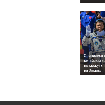
Опинилися в
китайські а
не можуть 
на Землю