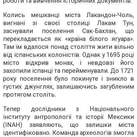
роботи та вивчення історичних документів.
Колись мешканці міста Лакандон-Чоль,
вигнані зі своєї столиці Лакам Тун,
заснували поселення Сак-Бахлан, що
перекладається як «країна білого ягуара».
Там їм вдалося понад століття жити вільно
від іспанських колоністів. Однак у 1695 році
місто відкрив монах, і невдовзі його
захопили іспанці та перейменували. До 1721
року поселення було покинуте і зникло в
густих джунглях, залишаючись загубленим
протягом століть.
Тепер дослідники з Національного
інституту антропології та історії Мексики
(INAH) заявляють, що залишки міста
ідентифіковано. Команда археологів змогла