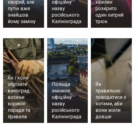
хворий, але
офіційну
хвилин:
путін вже
назву
розкрито
знайшов
російського
один хитрий
йому заміну
Калінінграда
трюк
Як і коли
обрізати
Польща
Як
виноград
змінила
правильно
восени:
офіційну
поводитися з
корисні
назву
котами, аби
поради та
російського
вони жили
правила
Калінінграда
довше