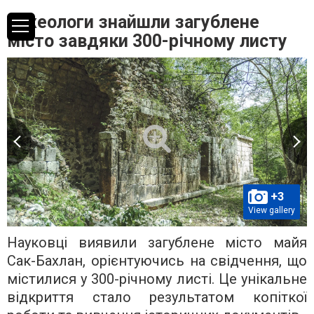
Археологи знайшли загублене
місто завдяки 300-річному листу
+3
View gallery
Науковці виявили загублене місто майя
Сак-Бахлан, орієнтуючись на свідчення, що
містилися у 300-річному листі. Це унікальне
відкриття стало результатом копіткої