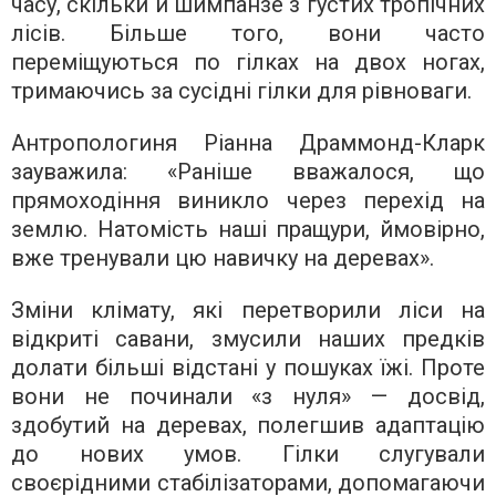
часу, скільки й шимпанзе з густих тропічних
лісів. Більше того, вони часто
переміщуються по гілках на двох ногах,
тримаючись за сусідні гілки для рівноваги.
Антропологиня Ріанна Драммонд-Кларк
зауважила: «Раніше вважалося, що
прямоходіння виникло через перехід на
землю. Натомість наші пращури, ймовірно,
вже тренували цю навичку на деревах».
Зміни клімату, які перетворили ліси на
відкриті савани, змусили наших предків
долати більші відстані у пошуках їжі. Проте
вони не починали «з нуля» — досвід,
здобутий на деревах, полегшив адаптацію
до нових умов. Гілки слугували
своєрідними стабілізаторами, допомагаючи