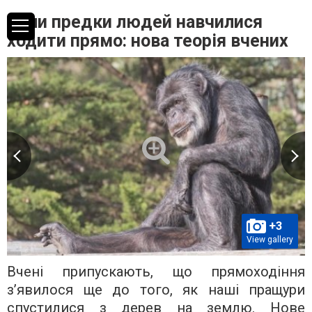
Коли предки людей навчилися
ходити прямо: нова теорія вчених
+3
View gallery
Вчені припускають, що прямоходіння
з’явилося ще до того, як наші пращури
спустилися з дерев на землю. Нове