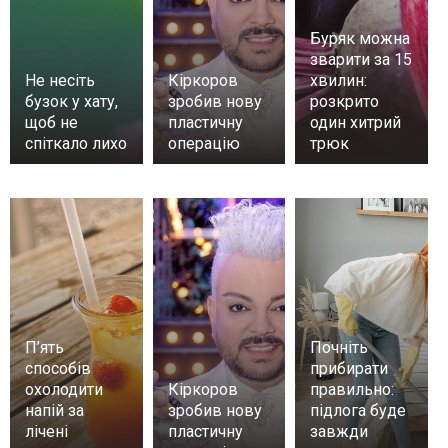
Буряк можна
зварити за 15
Не несіть
Кіркоров
хвилин:
бузок у хату,
зробив нову
розкрито
щоб не
пластичну
один хитрий
спіткало лихо
операцію
трюк
П’ять
Почніть
способів
прибирати
охолодити
Кіркоров
правильно:
напій за
зробив нову
підлога буде
лічені
пластичну
завжди