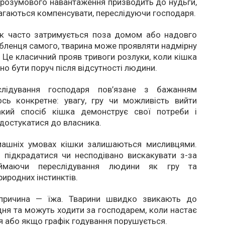
 розумового навантаження призводить до нудьги,
агаються компенсувати, переслідуючи господаря.
к часто затримується поза домом або надовго
ленця самого, тварина може проявляти надмірну
. Це класичний прояв тривоги розлуки, коли кішка
но бути поруч після відсутності людини.
слідування господаря пов’язане з бажанням
сь конкретне: увагу, гру чи можливість вийти
акий спосіб кішка демонструє свої потреби і
достукатися до власника.
машніх умовах кішки залишаються мисливцями.
 підкрадатися чи несподівано вискакувати з-за
иймаючи переслідування людини як гру та
риродних інстинктів.
 причина — їжа. Тварини швидко звикають до
ня та можуть ходити за господарем, коли настає
я або якщо графік годування порушується.