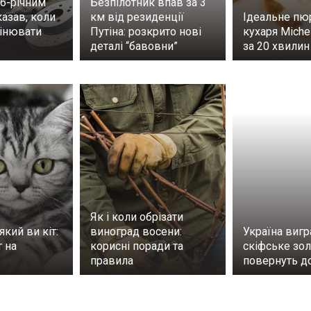
56-річним
Безпілотник впав за 3
азав, коли
км від резиденції
Ідеальне пю
мінювати
Путіна: розкрито нові
кухаря Michel
деталі “бавовни”
за 20 хвили
Як і коли обрізати
який ви кіт:
виноград восени:
Україна вигр
т на
корисні поради та
скіфське зо
правила
повернуть д