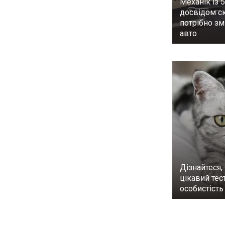
Механік із 
досвідом ск
потрібно з
авто
Дізнайтеся, 
цікавий тес
особистість