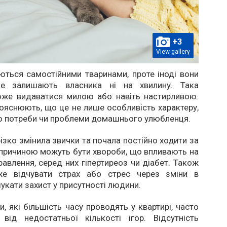
+3
View gallery
ться самостійними тваринами, проте іноді вони
не залишають власника ні на хвилину. Така
оже видаватися милою або навіть настирливою.
ояснюють, що це не лише особливість характеру,
ро потреби чи проблеми домашнього улюбленця.
ізко змінила звички та почала постійно ходити за
причиною можуть бути хвороби, що впливають на
равлення, серед них гіпертиреоз чи діабет. Також
же відчувати страх або стрес через зміни в
шукати захист у присутності людини.
, які більшість часу проводять у квартирі, часто
від недостатньої кількості ігор. Відсутність