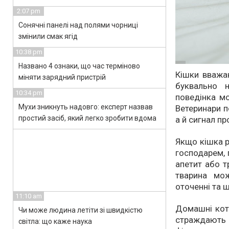
2:07 pm
Сонячні панелі над полями чорниці
змінили смак ягід
10:38 pm
Названо 4 ознаки, що час терміново
Кішки вважаю
міняти зарядний пристрій
буквально 
10:34 pm
поведінка м
Мухи зникнуть надовго: експерт назвав
Ветеринари п
простий засіб, який легко зробити вдома
а й сигнал п
Якщо кішка р
господарем, 
апетит або т
тварина мо
оточенні та 
11:10 am
Домашні коти
Чи може людина летіти зі швидкістю
страждають 
світла: що каже наука