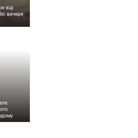
ре від
in: вечеря
н
ала:
лото
одому