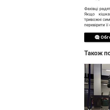
Фахівці радя
Якщо кішка
тривожні сим
перевірити її
Обг
Також по