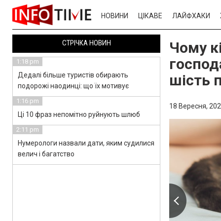
НОВИНИ
ЦІКАВЕ
ЛАЙФХАКИ
СТРІЧКА НОВИН
Чому к
господ
1:18 pm
Дедалі більше туристів обирають
шість 
подорожі наодинці: що їх мотивує
1:16 pm
18 Вересня, 202
Ці 10 фраз непомітно руйнують шлюб
2:11 pm
Нумерологи назвали дати, яким судилися
велич і багатство