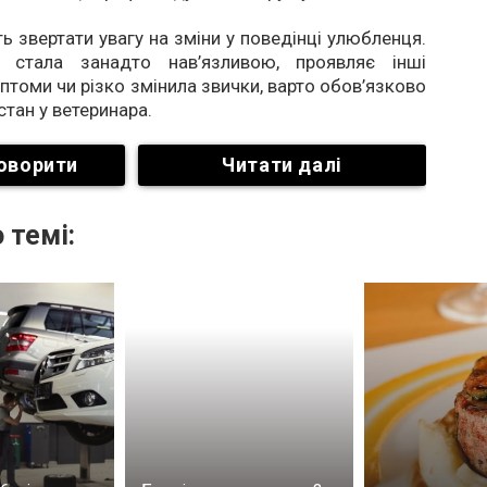
ть звертати увагу на зміни у поведінці улюбленця.
 стала занадто нав’язливою, проявляє інші
птоми чи різко змінила звички, варто обов’язково
 стан у ветеринара.
оворити
Читати далі
 темі: