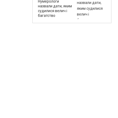
Нумерологи
назвали дати, яким
судилися велич і
багатство