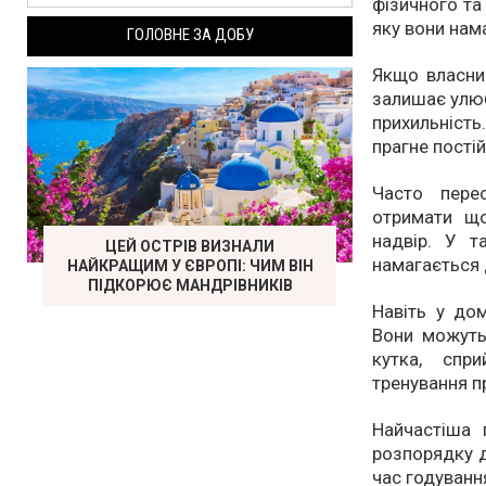
фізичного та
яку вони нам
ГОЛОВНЕ ЗА ДОБУ
Якщо власни
залишає улюб
прихильність
прагне постій
Часто пере
отримати що
надвір. У т
ЦЕЙ ОСТРІВ ВИЗНАЛИ
намагається 
НАЙКРАЩИМ У ЄВРОПІ: ЧИМ ВІН
ПІДКОРЮЄ МАНДРІВНИКІВ
Навіть у до
Вони можуть
кутка, спр
тренування п
Найчастіша
розпорядку д
час годуванн