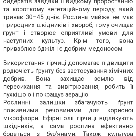
сидератів завдяки швидкому проростанню
та короткому вегетаційному періоду, який
триває 30–45 днів. Рослина майже не має
природних шкідників і хвороб, тому очищає
ґрунт і створює сприятливі умови для
наступних культур. Крім того, вона
приваблює бджіл і є добрим медоносом.
Використання гірчиці допомагає підвищити
родючість ґрунту без застосування хімічних
добрив. Вона захищає землю від
пересихання та вивітрювання, робить її
пухкішою і покращує аерацію.
Рослинні залишки збагачують ґрунт
поживними речовинами для корисної
мікрофлори. Ефірні олії гірчиці відлякують
шкідників, а сама рослина ефективно
бореться з бур’янами. Також культура