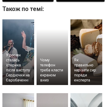
Також по темі:
У росіян
сталась
Чому
Як
істерика
телефон
правильно
після виступу
треба класти
нарізати сир:
Сердючки на
екраном
поради
Євробаченні
вниз
експерта