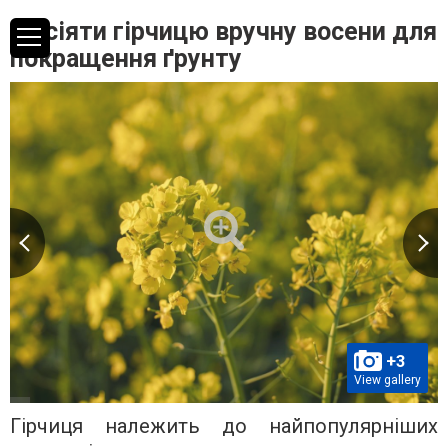
Як сіяти гірчицю вручну восени для
покращення ґрунту
+3
View gallery
Гірчиця належить до найпопулярніших