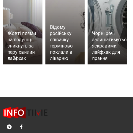
Відому
Жовті плями
російську
Чорні речі
на подушці
співачку
залишатимуться
зникнуть за
терміново
яскравими:
пару хвилин:
поклали в
лайфхак для
лайфхак
лікарню
прання