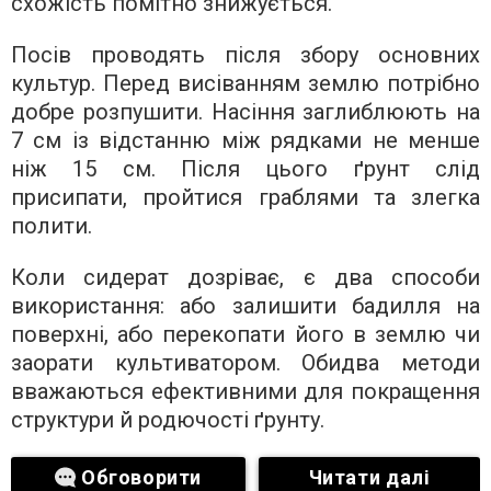
схожість помітно знижується.
Посів проводять після збору основних
культур. Перед висіванням землю потрібно
добре розпушити. Насіння заглиблюють на
7 см із відстанню між рядками не менше
ніж 15 см. Після цього ґрунт слід
присипати, пройтися граблями та злегка
полити.
Коли сидерат дозріває, є два способи
використання: або залишити бадилля на
поверхні, або перекопати його в землю чи
заорати культиватором. Обидва методи
вважаються ефективними для покращення
структури й родючості ґрунту.
Обговорити
Читати далі