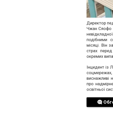
Директор пед
Чжан Сяофо р
невідкладно
подібними с
місяці. Він 
страх перед
окремих вип
Інцидент із 
соцмережах, 
виснажливі н
про надмірне
освітньої сис
Обг