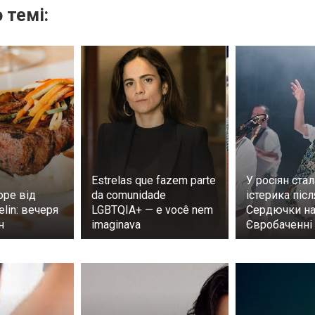
 темі:
Estrelas que fazem parte
У росіян ста
юре від
da comunidade
істерика піс
elin: вечеря
LGBTQIA+ — e você nem
Сердючки н
ин
imaginava
Євробаченні