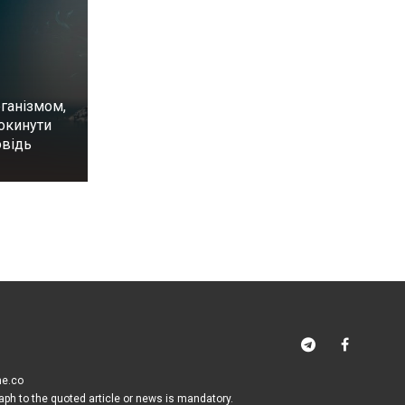
ганізмом,
окинути
овідь
me.co
raph to the quoted article or news is mandatory.