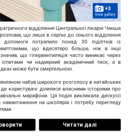
+3
View gallery
іатричного відділення Центральної лікарні Чанша
озповів, що лише в серпні до їхнього відділення
ї допомоги потрапило понад 30 підлітків із
имптомами, що вдесятеро більше, ніж в інші
зазначив, що гіпервентиляція часто виникає через
 іспитами чи надмірний академічний тиск, а в
адках може бути смертельною.
Лянляном набув широкого розголосу в китайських
де користувачі ділилися власними історіями про
авчальні марафони. Ця подія викликала дискусії
 навантаження на школярів і потребу перегляду
теми.
оворити
Читати далі