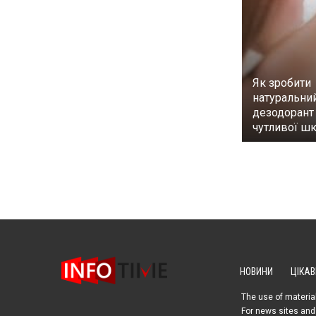
Як зробити
натуральни
дезодорант
чутливої шк
НОВИНИ
ЦІКАВ
The use of material
For news sites and 