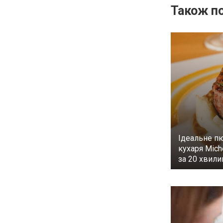
Також по
Ідеальне п
кухаря Mich
за 20 хвил