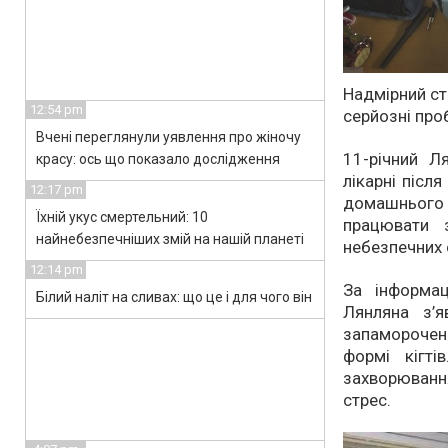
Надмірний ст
12:54 pm
серйозні про
Вчені переглянули уявлення про жіночу
11-річний Л
красу: ось що показало дослідження
лікарні післ
12:17 pm
домашнього з
Їхній укус смертельний: 10
працювати 
найнебезпечніших змій на нашій планеті
небезпечних 
12:14 pm
За інформац
Білий наліт на сливах: що це і для чого він
Лянляна з’я
запаморочен
формі кігті
захворюванн
стрес.