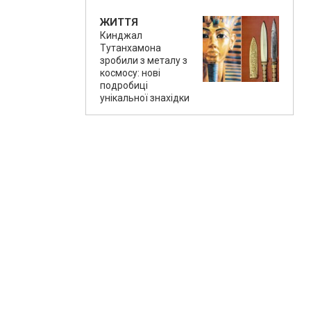
ЖИТТЯ
Кинджал
Тутанхамона
зробили з металу з
космосу: нові
подробиці
унікальної знахідки