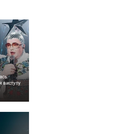
лась
ля виступу
а