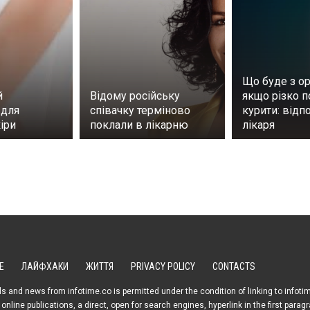
Що буде з ор
й
Відому російську
якщо різко п
 для
співачку терміново
курити: відп
іри
поклали в лікарню
лікаря
Е
ЛАЙФХАКИ
ЖИТТЯ
PRIVACY POLICY
CONTACTS
s and news from infotime.co is permitted under the condition of linking to infoti
online publications, a direct, open for search engines, hyperlink in the first parag