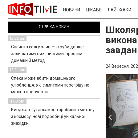
НОВИНИ
ЦІКАВЕ
ЛАЙФХАКИ
СТРІЧКА НОВИН
Школяр
викона
12:26 am
Склянка солі у злив — і труби довше
завдан
залишатимуться чистими: простий
домашній метод
24 Вересня, 202
12:21 am
Спека може вбити домашнього
улюбленця: які симптоми перегріву не
можна ігнорувати
1:00 pm
Кинджал Тутанхамона зробили з металу
з космосу: нові подробиці унікальної
знахідки