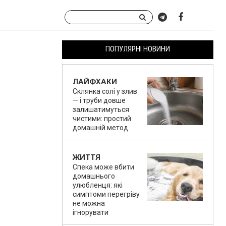
ПОПУЛЯРНІ НОВИНИ
ЛАЙФХАКИ
Склянка солі у злив
— і труби довше
залишатимуться
чистими: простий
домашній метод
ЖИТТЯ
Спека може вбити
домашнього
улюбленця: які
симптоми перегріву
не можна
ігнорувати