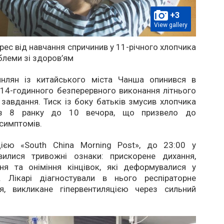
+3
View gallery
рес від навчання спричинив у 11-річного хлопчика
блеми зі здоров’ям
янлян із китайського міста Чанша опинився в
я 14-годинного безперервного виконання літнього
авдання. Тиск із боку батьків змусив хлопчика
з 8 ранку до 10 вечора, що призвело до
симптомів.
ією «South China Morning Post», до 23:00 у
вилися тривожні ознаки: прискорене дихання,
ня та оніміння кінцівок, які деформувалися у
в. Лікарі діагностували в нього респіраторне
я, викликане гіпервентиляцією через сильний