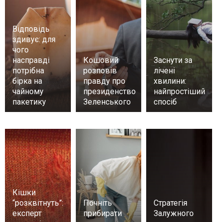
Відповідь
здивує: для
чого
насправді
Кошовий
Заснути за
потрібна
розповів
лічені
бірка на
правду про
хвилини:
чайному
президенство
найпростіший
пакетику
Зеленського
спосіб
Кішки
“розквітнуть”:
Почніть
Стратегія
експерт
прибирати
Залужного