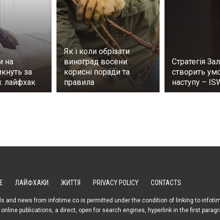
Як і коли обрізати
и на
виноград восени:
Стратегія За
кнуть за
корисні поради та
створить ум
: лайфхак
правила
наступу – IS
Е
ЛАЙФХАКИ
ЖИТТЯ
PRIVACY POLICY
CONTACTS
s and news from infotime.co is permitted under the condition of linking to infoti
online publications, a direct, open for search engines, hyperlink in the first parag