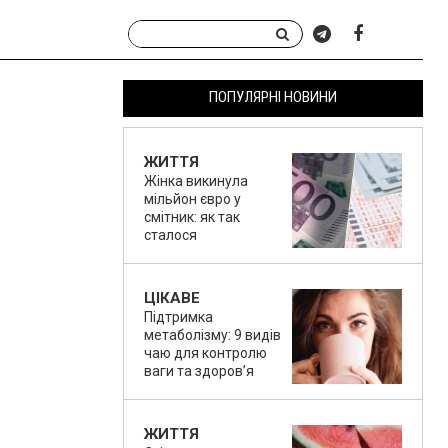
ПОПУЛЯРНІ НОВИНИ
ЖИТТЯ
Жінка викинула
мільйон євро у
смітник: як так
сталося
ЦІКАВЕ
Підтримка
метаболізму: 9 видів
чаю для контролю
ваги та здоров’я
ЖИТТЯ