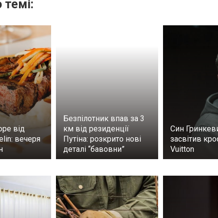
 темі:
Безпілотник впав за 3
юре від
км від резиденції
Син Гринкев
elin: вечеря
Путіна: розкрито нові
засвітив кро
ин
деталі “бавовни”
Vuitton