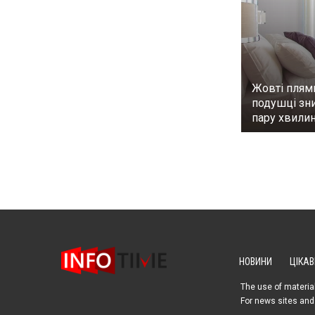
Жовті плям
подушці зни
пару хвилин
НОВИНИ
ЦІКАВ
The use of material
For news sites and 