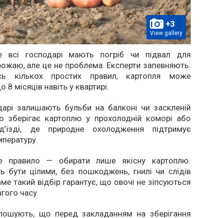
+3
View gallery
е всі господарі мають погріб чи підвал для
рожаю, але це не проблема. Експерти запевняють:
сь кількох простих правил, картопля може
о 8 місяців навіть у квартирі.
дарі залишають бульби на балконі чи заскленій
то зберігає картоплю у прохолодній коморі або
ід’їзді, де природне охолодження підтримує
мпературу.
ше правило — обирати лише якісну картоплю.
 бути цілими, без пошкоджень, гнилі чи слідів
аме такий відбір гарантує, що овочі не зіпсуються
гого часу.
олошують, що перед закладанням на зберігання