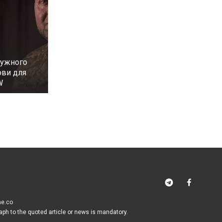
лужного
ови для
W
me.co
raph to the quoted article or news is mandatory.