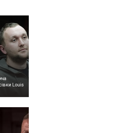
ича
сівки Louis