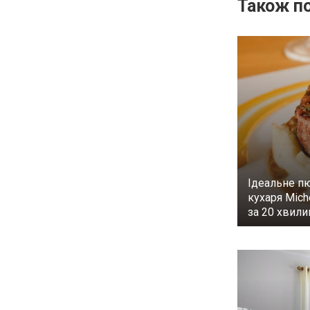
Також по
Ідеальне п
кухаря Mich
за 20 хвил