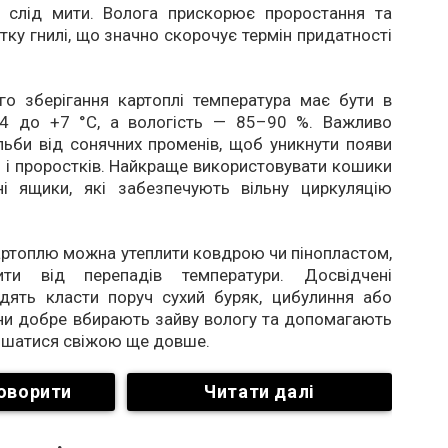
 слід мити. Волога прискорює проростання та
тку гнилі, що значно скорочує термін придатності
го зберігання картоплі температура має бути в
4 до +7 °C, а вологість — 85–90 %. Важливо
ьби від сонячних променів, щоб уникнути появи
 і проростків. Найкраще використовувати кошики
ні ящики, які забезпечують вільну циркуляцію
артоплю можна утеплити ковдрою чи пінопластом,
ити від перепадів температури. Досвідчені
адять класти поруч сухий буряк, цибулиння або
ни добре вбирають зайву вологу та допомагають
ишатися свіжою ще довше.
оворити
Читати далі