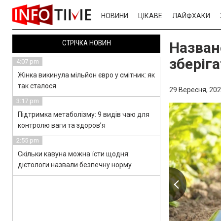
НОВИНИ
ЦІКАВЕ
ЛАЙФХАКИ
СТРІЧКА НОВИН
Назван
зберіг
4:07 pm
Жінка викинула мільйон євро у смітник: як
так сталося
29 Вересня, 202
3:17 pm
Підтримка метаболізму: 9 видів чаю для
контролю ваги та здоров’я
2:55 pm
Скільки кавуна можна їсти щодня:
дієтологи назвали безпечну норму