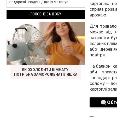
подорожі наодинці: що їх мотивує
картоплю не
сприяє розви
ГОЛОВНЕ ЗА ДОБУ
врожаю.
Для тривало
межах від +
захищати бул
зелених плям
або дерев’я
повітря.
На балконі к
ЯК ОХОЛОДИТИ КІМНАТУ:
аби захист
ПОТРІБНА ЗАМОРОЖЕНА ПЛЯШКА
господарі р
солому — во
картоплі зал
Обг