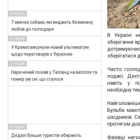
2:47 pm
7 звичок собаки, які видають безмежну
любов до господаря
В Україні н
2:18 pm
зберігання в
У Кремлі висунули новий ультиматум
дотримуючи
щодо переговорів з Україною
зберігатися д
2:12 pm
Часто госпо
Наречений поїхав у Таїланд на весілля та
лоджії. Дех
помер уві сні: що сталося
навіть у п
необхідну те
Найголовні
Бульби мають
шкідників. С
протягом дов
1:18 pm
Дедалі більше туристів обирають
Фахівці наг