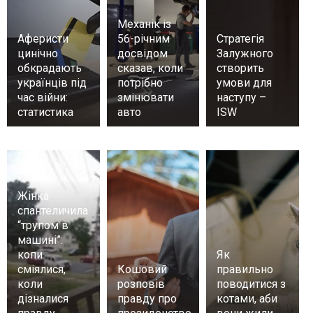
Механік із
Аферисти
56-річним
Стратегія
цинічно
досвідом
Залужного
обкрадають
сказав, коли
створить
українців під
потрібно
умови для
час війни:
змінювати
наступу –
статистика
авто
ISW
Жінка
спантеличила
“трупом в
машині”:
копи
Як
сміялися,
Кошовий
правильно
коли
розповів
поводитися з
дізналися
правду про
котами, аби