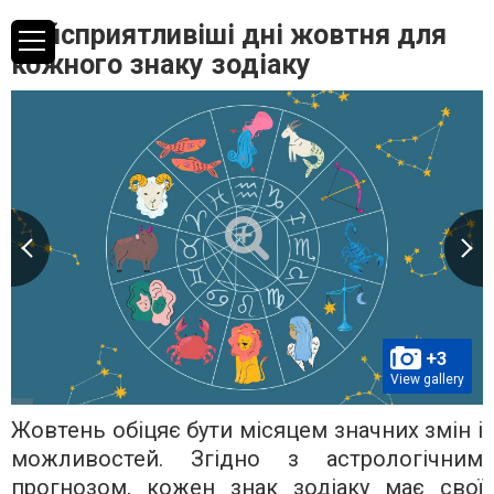
Найсприятливіші дні жовтня для
кожного знаку зодіаку
+3
View gallery
Жовтень обіцяє бути місяцем значних змін і
можливостей. Згідно з астрологічним
прогнозом, кожен знак зодіаку має свої