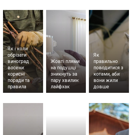
Як і коли
обрізати
Як
виноград
Жовті плями
правильно
восени:
на подушці
поводитися з
корисні
зникнуть за
котами, аби
поради та
пару хвилин:
вони жили
правила
лайфхак
довше