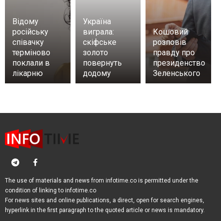
Відому
Україна
російську
виграла:
Кошовий
співачку
скіфське
розповів
терміново
золото
правду про
поклали в
повернуть
президенство
лікарню
додому
Зеленського
The use of materials and news from infotime.co is permitted under the
condition of linking to infotime.co
For news sites and online publications, a direct, open for search engines,
hyperlink in the first paragraph to the quoted article or news is mandatory.