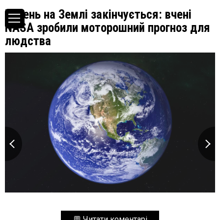
Кисень на Землі закінчується: вчені
NASA зробили моторошний прогноз для
людства
💬 Читати коментарі