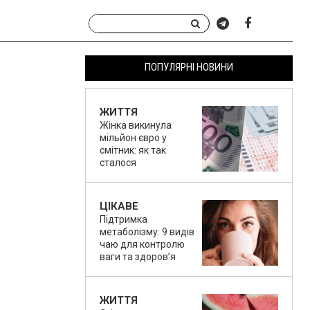
ПОПУЛЯРНІ НОВИНИ
ЖИТТЯ
Жінка викинула
мільйон євро у
смітник: як так
сталося
ЦІКАВЕ
Підтримка
метаболізму: 9 видів
чаю для контролю
ваги та здоров’я
ЖИТТЯ