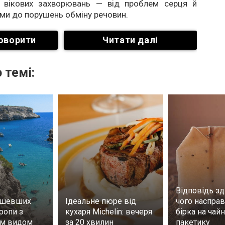
я вікових захворювань — від проблем серця й
еми до порушень обміну речовин.
оворити
Читати далі
 темі:
Відповідь зд
ешевших
Ідеальне пюре від
чого насправ
ропи з
кухаря Michelin: вечеря
бірка на чай
им видом
за 20 хвилин
пакетику