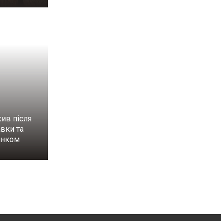
ив після
вки та
инком