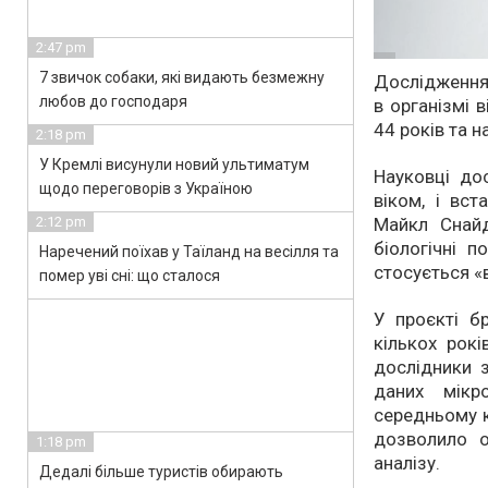
2:47 pm
7 звичок собаки, які видають безмежну
Дослідження 
любов до господаря
в організмі 
44 років та н
2:18 pm
У Кремлі висунули новий ультиматум
Науковці до
щодо переговорів з Україною
віком, і вст
Майкл Снайд
2:12 pm
біологічні п
Наречений поїхав у Таїланд на весілля та
стосується «в
помер уві сні: що сталося
У проєкті б
кількох рокі
дослідники з
даних мікр
середньому к
дозволило 
1:18 pm
аналізу.
Дедалі більше туристів обирають