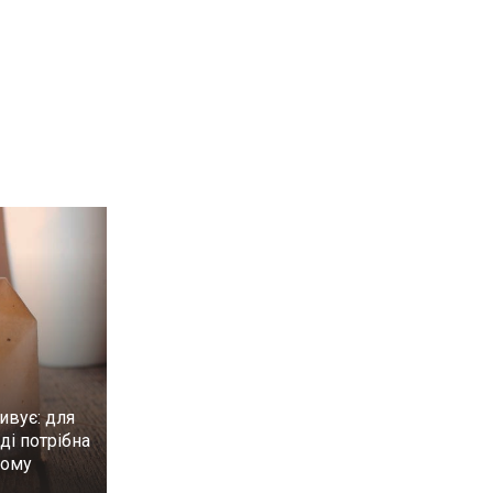
ивує: для
ді потрібна
ному