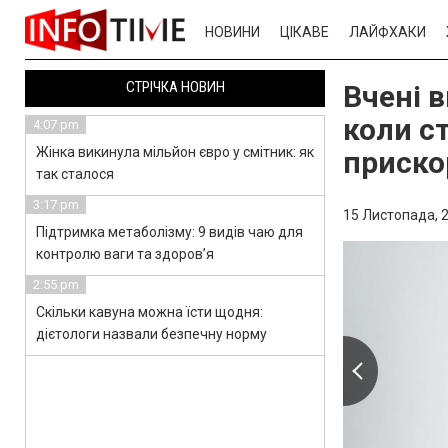
НОВИНИ
ЦІКАВЕ
ЛАЙФХАКИ
СТРІЧКА НОВИН
Вчені 
коли ст
4:07 pm
Жінка викинула мільйон євро у смітник: як
приско
так сталося
3:17 pm
15 Листопада, 2
Підтримка метаболізму: 9 видів чаю для
контролю ваги та здоров’я
2:55 pm
Скільки кавуна можна їсти щодня:
дієтологи назвали безпечну норму