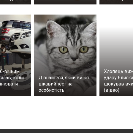
56-річним
Хлопець виж
азав, коли
Дізнайтеся, який ви кіт:
удару блиска
мінювати
цікавий тест на
шокував вч
особистість
(відео)