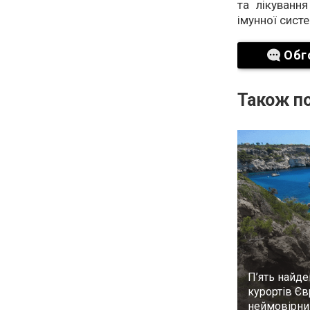
та лікуванн
імунної сист
Обг
Також по
П’ять найд
курортів Єв
неймовірн