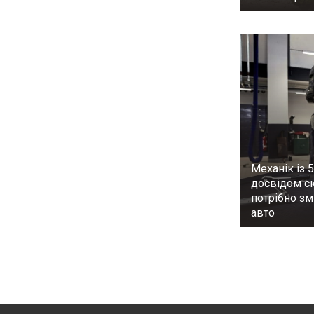
Механік із 
досвідом ск
потрібно з
авто