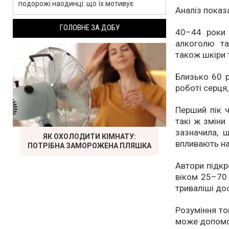
подорожі наодинці: що їх мотивує
Аналіз показа
ГОЛОВНЕ ЗА ДОБУ
40–44 роки 
алкоголю та
також шкіри т
Близько 60 р
роботі серця,
Перший пік ч
такі ж зміни
зазначила, щ
ЯК ОХОЛОДИТИ КІМНАТУ:
впливають на 
ПОТРІБНА ЗАМОРОЖЕНА ПЛЯШКА
Автори підкр
віком 25–70 
триваліші до
Розуміння то
може допомог