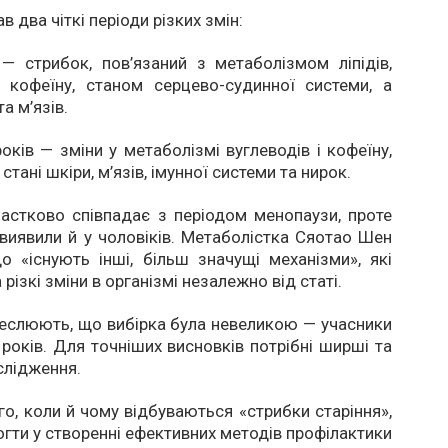
в два чіткі періоди різких змін:
— стрибок, пов’язаний з метаболізмом ліпідів,
 кофеїну, станом серцево-судинної системи, а
а м’язів.
оків — зміни у метаболізмі вуглеводів і кофеїну,
 стані шкіри, м’язів, імунної системи та нирок.
астково співпадає з періодом менопаузи, проте
 виявили й у чоловіків. Метаболістка Сяотао Шен
о «існують інші, більш значущі механізми», які
різкі зміни в організмі незалежно від статі.
еслюють, що вибірка була невеликою — учасники
років. Для точніших висновків потрібні ширші та
слідження.
го, коли й чому відбуваються «стрибки старіння»,
ти у створенні ефективних методів профілактики