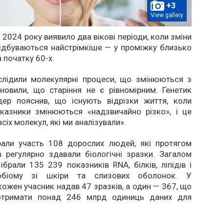
+3
View gallery
2024 року виявило два вікові періоди, коли зміни
відбуваються найстрімкіше — у проміжку близько
а початку 60-х.
слідили молекулярні процеси, що змінюються з
ановили, що старіння не є рівномірним. Генетик
ер пояснив, що існують відрізки життя, коли
оказники змінюються «надзвичайно різко», і це
сіх молекул, які ми аналізували».
рали участь 108 дорослих людей, які протягом
в регулярно здавали біологічні зразки. Загалом
ібрали 135 239 показників RNA, білків, ліпідів і
обіому зі шкіри та слизових оболонок. У
ожен учасник надав 47 зразків, а один — 367, що
отримати понад 246 млрд одиниць даних для