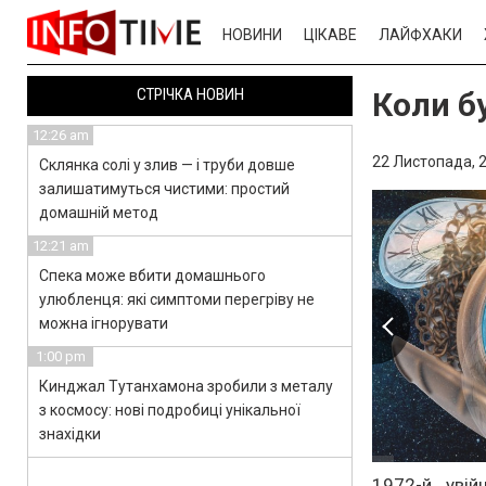
НОВИНИ
ЦІКАВЕ
ЛАЙФХАКИ
СТРІЧКА НОВИН
Коли бу
12:26 am
22 Листопада, 2
Склянка солі у злив — і труби довше
залишатимуться чистими: простий
домашній метод
12:21 am
Спека може вбити домашнього
улюбленця: які симптоми перегріву не
можна ігнорувати
1:00 pm
Кинджал Тутанхамона зробили з металу
з космосу: нові подробиці унікальної
знахідки
1972-й увій