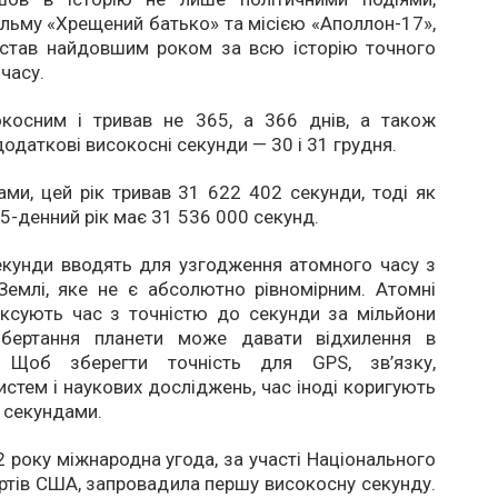
льму «Хрещений батько» та місією «Аполлон-17»,
 став найдовшим роком за всю історію точного
часу.
окосним і тривав не 365, а 366 днів, а також
додаткові високосні секунди — 30 і 31 грудня.
ами, цей рік тривав 31 622 402 секунди, тоді як
5-денний рік має 31 536 000 секунд.
екунди вводять для узгодження атомного часу з
Землі, яке не є абсолютно рівномірним. Атомні
іксують час з точністю до секунди за мільйони
обертання планети може давати відхилення в
и. Щоб зберегти точність для GPS, зв’язку,
истем і наукових досліджень, час іноді коригують
 секундами.
2 року міжнародна угода, за участі Національного
тів США, запровадила першу високосну секунду.