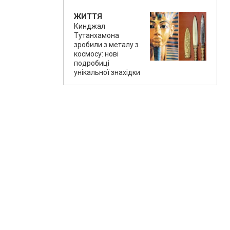
ЖИТТЯ
Кинджал
Тутанхамона
зробили з металу з
космосу: нові
подробиці
унікальної знахідки