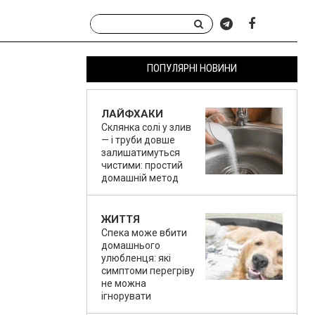
ПОПУЛЯРНІ НОВИНИ
ЛАЙФХАКИ
Склянка солі у злив
— і труби довше
залишатимуться
чистими: простий
домашній метод
ЖИТТЯ
Спека може вбити
домашнього
улюбленця: які
симптоми перегріву
не можна
ігнорувати