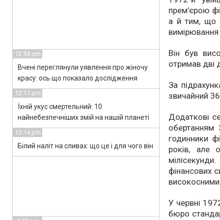
прем’єрою фі
а й тим, що
вимірювання 
Він був вис
12:54 pm
отримав дві 
Вчені переглянули уявлення про жіночу
красу: ось що показало дослідження
За підрахунк
12:17 pm
звичайний 36
Їхній укус смертельний: 10
Додаткові с
найнебезпечніших змій на нашій планеті
обертанням 
12:14 pm
годинники ф
Білий наліт на сливах: що це і для чого він
років, але 
мілісекунд
фінансових с
високосними
У червні 197
бюро стандар