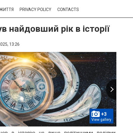
ЖИТТЯ
PRIVACY POLICY
CONTACTS
в найдовший рік в історії
025,
13:26
+3
View gallery
шов в історію не лише політичними подіями,