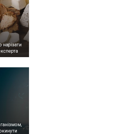
 нарізати
експерта
ганізмом,
окинути