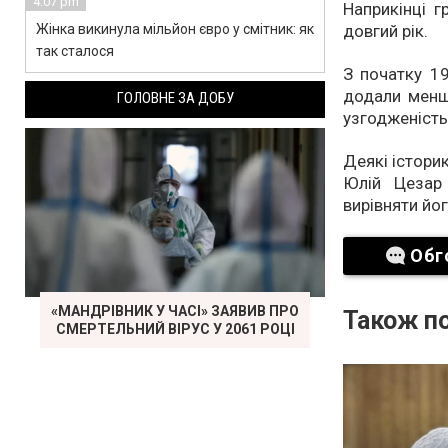
4:07 pm
Наприкінці 
Жінка викинула мільйон євро у смітник: як
довгий рік.
так сталося
З початку 1
додали менш
ГОЛОВНЕ ЗА ДОБУ
узгодженість
Деякі істори
Юлій Цезар
вирівняти йог
Обг
«МАНДРІВНИК У ЧАСІ» ЗАЯВИВ ПРО
Також по
СМЕРТЕЛЬНИЙ ВІРУС У 2061 РОЦІ