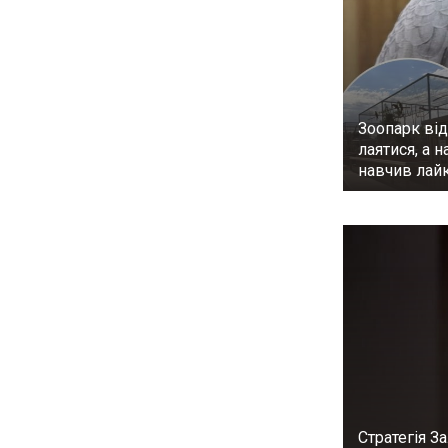
Зоопарк від
лаятися, а н
навчив лай
Стратегія З