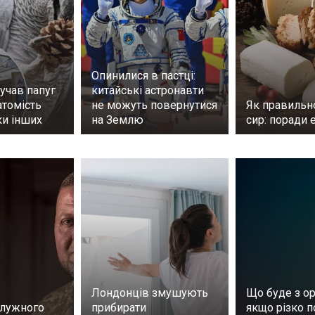
Опинилися в пастці:
учав папуг
китайські астронавти
атомість
не можуть повернутися
Як правильно
ки інших
на Землю
сир: поради 
Лондонців змушують
Що буде з ор
алужного
прибирати
якщо різко п