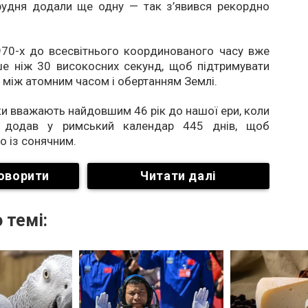
грудня додали ще одну — так з’явився рекордно
970-х до всесвітнього координованого часу вже
е ніж 30 високосних секунд, щоб підтримувати
 між атомним часом і обертанням Землі.
ки вважають найдовшим 46 рік до нашої ери, коли
 додав у римський календар 445 днів, щоб
о із сонячним.
оворити
Читати далі
 темі: