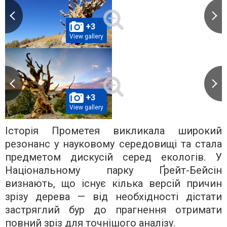
+3
View gallery
+3
View gallery
Історія Прометея викликала широкий
резонанс у науковому середовищі та стала
предметом дискусій серед екологів. У
Національному парку Ґрейт-Бейсін
визнають, що існує кілька версій причин
зрізу дерева — від необхідності дістати
застряглий бур до прагнення отримати
повний зріз для точнішого аналізу.