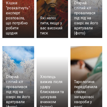
Кішки
Старий
“розквітнуть”:
сліпий кіт
експерт
провалився
розповіла,
Які напої
під лід на
що потрібно
пити, якщо у
озері: як його
робити
вас високий
врятували
щодня
тиск
(фото)
Старий
Хлопець
сліпий кіт
вижив після
Тарологиня
провалився
удару
передбачила
під лід на
блискавки та
спалах
озері: як його
шокував
загадкової
врятували
вчинком
хвороби у
(фото)
(відео)
росії