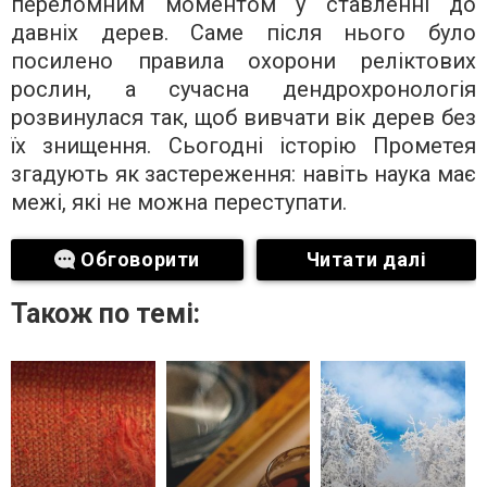
переломним моментом у ставленні до
давніх дерев. Саме після нього було
посилено правила охорони реліктових
рослин, а сучасна дендрохронологія
розвинулася так, щоб вивчати вік дерев без
їх знищення. Сьогодні історію Прометея
згадують як застереження: навіть наука має
межі, які не можна переступати.
Обговорити
Читати далі
Також по темі: