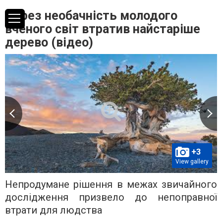
Через необачність молодого
вченого світ втратив найстаріше
дерево (відео)
+3
View gallery
Непродумане рішення в межах звичайного
дослідження призвело до непоправної
втрати для людства