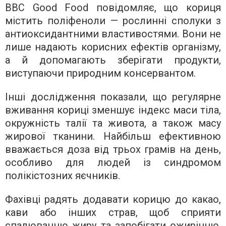
BBC Good Food повідомляє, що кориця
містить поліфеноли — рослинні сполуки з
антиоксидантними властивостями. Вони не
лише надають корисних ефектів організму,
а й допомагають зберігати продукти,
виступаючи природним консервантом.
Інші дослідження показали, що регулярне
вживання кориці зменшує індекс маси тіла,
окружність талії та живота, а також масу
жирової тканини. Найбільш ефективною
вважається доза від трьох грамів на день,
особливо для людей із синдромом
полікістозних яєчників.
Фахівці радять додавати корицю до какао,
кави або інших страв, щоб сприяти
спалюванню жиру та запобігати ожирінню.