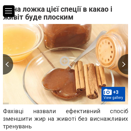
Одна ложка цієї спеції в какао і
живіт буде плоским
+3
View gallery
Фахівці назвали ефективний спосіб
зменшити жир на животі без виснажливих
тренувань