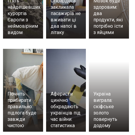
П’ять
Стюардеса
Мозок буде
найдешевших
закликала
здоровим:
курортів
пасажирів не
два
Європи з
вживати ці
продукти, які
неймовірним
два напої в
потрібно їсти
видом
літаку
з яйцями
Почніть
Аферисти
Україна
прибирати
цинічно
виграла:
правильно:
обкрадають
скіфське
підлога буде
українців під
золото
завжди
час війни:
повернуть
чистою
статистика
додому