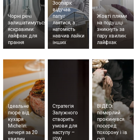
Зоопарк
відучав
Чорні речі
папуг
Жовті плями
залишатимуться
лаятися, а
на подушці
яскравими:
натомість
зникнуть за
лайфхак для
навчив лайки
пару хвилин:
прання
інших
лайфхак
Ідеальне
Стратегія
ВІДЕО:
пюре від
Залужного
померлий
кухаря
створить
прокинувся
Michelin:
умови для
посеред
вечеря за 20
наступу –
похорону і їв
хвилин
ISW
суп