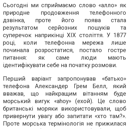
Сьогодні ми сприймаємо слово «алло» як
природне продовження телефонного
дзвінка, проте його поява стала
результатом серйозних пошуків та
суперечок наприкінці XIX століття. У 1877
році, коли телефонна мережа лише
починала розростатися, постало гостре
питання: як саме люди мають
ідентифікувати себе на початку розмови.
Перший варіант запропонував «батько»
телефона Александер Грем Белл, який
вважав, що найкращим вітанням буде
морський вигук «ahoy» (ехой). Це слово
британські моряки використовували, щоб
привернути увагу або запитати «хто там?».
Проте морська термінологія не прижилася