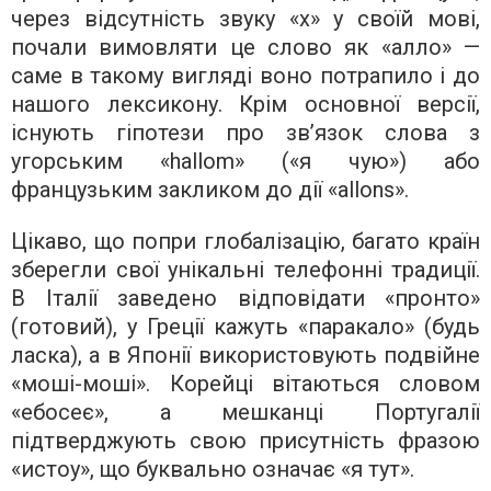
через відсутність звуку «х» у своїй мові,
почали вимовляти це слово як «алло» —
саме в такому вигляді воно потрапило і до
нашого лексикону. Крім основної версії,
існують гіпотези про зв’язок слова з
угорським «hallom» («я чую») або
французьким закликом до дії «allons».
Цікаво, що попри глобалізацію, багато країн
зберегли свої унікальні телефонні традиції.
В Італії заведено відповідати «пронто»
(готовий), у Греції кажуть «паракало» (будь
ласка), а в Японії використовують подвійне
«моші-моші». Корейці вітаються словом
«ебосеє», а мешканці Португалії
підтверджують свою присутність фразою
«истоу», що буквально означає «я тут».