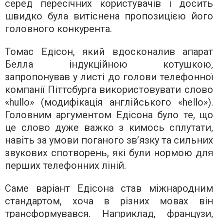
серед пересічних користувачів і досить
швидко була витіснена пропозицією його
головного конкурента.
Томас Едісон, який вдосконалив апарат
Белла індукційною котушкою,
запропонував у листі до голови телефонної
компанії Піттсбурга використовувати слово
«hullo» (модифікація англійського «hello»).
Головним аргументом Едісона було те, що
це слово дуже важко з кимось сплутати,
навіть за умови поганого зв’язку та сильних
звукових спотворень, які були нормою для
перших телефонних ліній.
Саме варіант Едісона став міжнародним
стандартом, хоча в різних мовах він
трансформувався. Наприклад, французи,