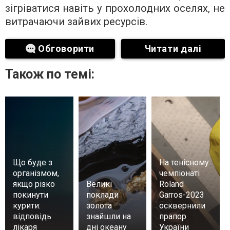
зігріватися навіть у прохолодних оселях, не
витрачаючи зайвих ресурсів.
Обговорити
Читати далі
Також по темі:
Що буде з
На тенісному
організмом,
чемпіонаті
якщо різко
Великі
Roland
покинути
поклади
Garros-2023
курити:
золота
осквернили
відповідь
знайшли на
прапор
лікаря
дні океану
України