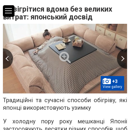
Як зігрітися вдома без великих
витрат: японський досвід
+3
View gallery
Традиційні та сучасні способи обігріву, які
японці використовують узимку
У холодну пору року мешканці Японії
застосовують десятки різних способів, щоб