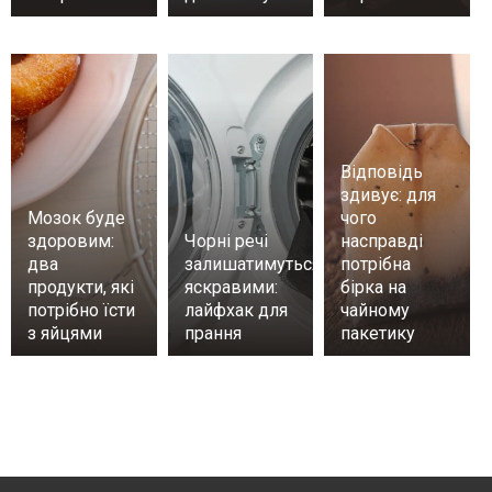
Відповідь
здивує: для
Мозок буде
чого
здоровим:
Чорні речі
насправді
два
залишатимуться
потрібна
продукти, які
яскравими:
бірка на
потрібно їсти
лайфхак для
чайному
з яйцями
прання
пакетику