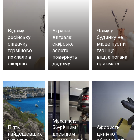
Відому
Україна
Чому у
російську
виграла:
будинку не
співачку
скіфське
місце пустій
терміново
золото
тарі: що
поклали в
повернуть
віщує погана
лікарню
додому
прикмета
Механік із
П’ять
56-річним
Аферисти
найдешевших
досвідом
цинічно