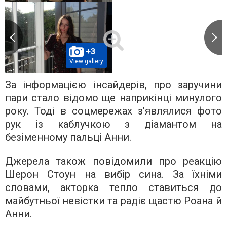
+3
View gallery
За інформацією інсайдерів, про заручини
пари стало відомо ще наприкінці минулого
року. Тоді в соцмережах з’являлися фото
рук із каблучкою з діамантом на
безіменному пальці Анни.
Джерела також повідомили про реакцію
Шерон Стоун на вибір сина. За їхніми
словами, акторка тепло ставиться до
майбутньої невістки та радіє щастю Роана й
Анни.