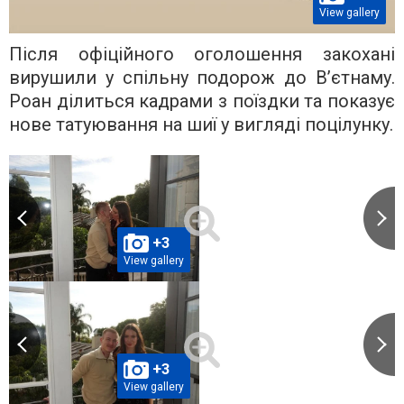
View gallery
Після офіційного оголошення закохані
вирушили у спільну подорож до В’єтнаму.
Роан ділиться кадрами з поїздки та показує
нове татуювання на шиї у вигляді поцілунку.
+3
View gallery
+3
View gallery