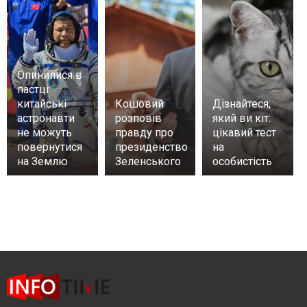
Опинилися в
пастці:
китайські
Кошовий
Дізнайтеся,
астронавти
розповів
який ви кіт:
не можуть
правду про
цікавий тест
повернутися
президенство
на
на Землю
Зеленського
особистість