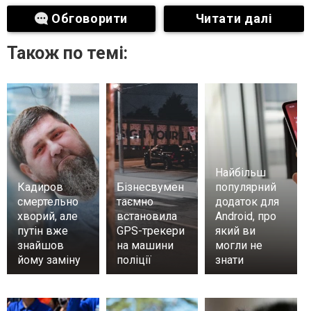
Обговорити
Читати далі
Також по темі:
Найбільш
Кадиров
Бізнесвумен
популярний
смертельно
таємно
додаток для
хворий, але
встановила
Android, про
путін вже
GPS-трекери
який ви
знайшов
на машини
могли не
йому заміну
поліції
знати