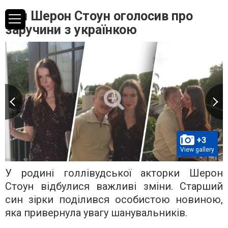
Син Шерон Стоун оголосив про
заручини з українкою
+3
View gallery
У родині голлівудської акторки Шерон
Стоун відбулися важливі зміни. Старший
син зірки поділився особистою новиною,
яка привернула увагу шанувальників.