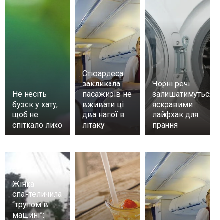
Стюардеса
закликала
Чорні речі
Не несіть
пасажирів не
залишатимуться
бузок у хату,
вживати ці
яскравими:
щоб не
два напої в
лайфхак для
спіткало лихо
літаку
прання
Жінка
спантеличила
“трупом в
машині”: