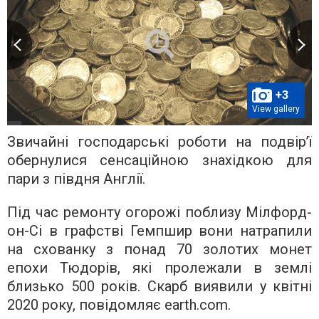
+3
View gallery
Звичайні господарські роботи на подвір’ї
обернулися сенсаційною знахідкою для
пари з півдня Англії.
Під час ремонту огорожі поблизу Мілфорд-
он-Сі в графстві Гемпшир вони натрапили
на схованку з понад 70 золотих монет
епохи Тюдорів, які пролежали в землі
близько 500 років. Скарб виявили у квітні
2020 року, повідомляє earth.com.