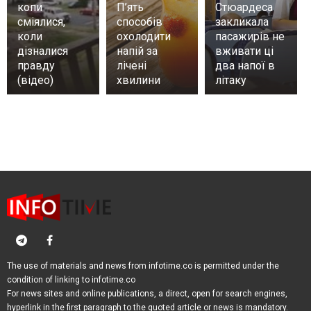
копи
П’ять
Стюардеса
сміялися,
способів
закликала
коли
охолодити
пасажирів не
дізналися
напій за
вживати ці
правду
лічені
два напої в
(відео)
хвилини
літаку
The use of materials and news from infotime.co is permitted under the
condition of linking to infotime.co
For news sites and online publications, a direct, open for search engines,
hyperlink in the first paragraph to the quoted article or news is mandatory.