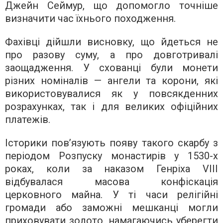
Джейн Сеймур, що допомогло точніше
визначити час їхнього походження.
Фахівці дійшли висновку, що йдеться не
про разову суму, а про довготривалі
заощадження. У схованці були монети
різних номіналів — ангели та корони, які
використовувалися як у повсякденних
розрахунках, так і для великих офіційних
платежів.
Історики пов’язують появу такого скарбу з
періодом Розпуску монастирів у 1530-х
роках, коли за наказом Генріха VIII
відбувалася масова конфіскація
церковного майна. У ті часи релігійні
громади або заможні мешканці могли
приховувати золото, намагаючись уберегти