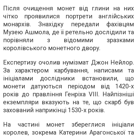
Після очищення монет від глини на них
чітко проявилися портрети англійських
монархів. Знахідку передали фахівцям
Музею Ашмола, де її ретельно дослідили та
порівняли з відомими зразками
королівського монетного двору.
Експертизу очолив нумізмат Джон Нейлор.
За характером карбування, написами та
ініціалами дослідники встановили, що
монети датуються періодом від 1420-х
років до правління Генріха VIII. Найпізніші
екземпляри вказують на те, що скарб був
захований наприкінці 1530-х років.
На частині монет збереглися ініціали
королев, зокрема Катерини Арагонської та