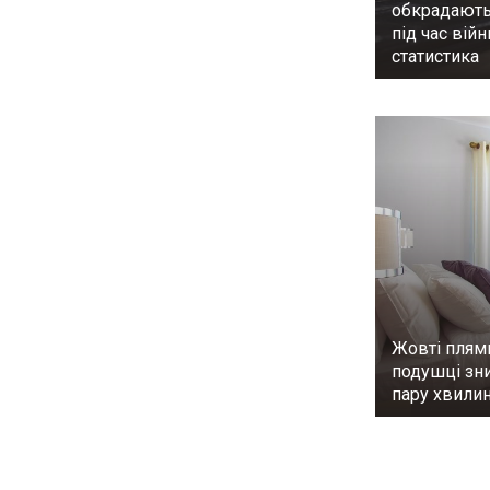
обкрадають
під час війн
статистика
Жовті плям
подушці зни
пару хвилин