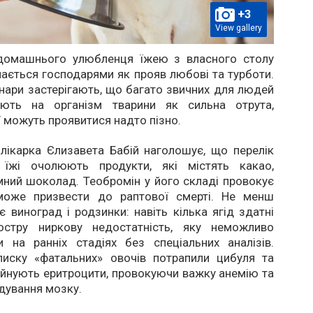
+3
View gallery
домашнього улюбленця їжею з власного столу
ається господарями як прояв любові та турботи.
нари застерігають, що багато звичних для людей
іють на організм тварини як сильна отрута,
ї можуть проявитися надто пізно.
лікарка Єлизавета Бабій наголошує, що перелік
 їжі очолюють продукти, які містять какао,
ний шоколад. Теобромін у його складі провокує
може призвести до раптової смерті. Не менш
є виноград і родзинки: навіть кілька ягід здатні
остру ниркову недостатність, яку неможливо
и на ранніх стадіях без спеціальних аналізів.
иску «фатальних» овочів потрапили цибуля та
руйнують еритроцити, провокуючи важку анемію та
дування мозку.