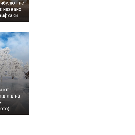
цибулю і не
: названо
лайфхаки
 кіт
ід лід на
о
ото)