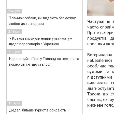
2:47 pm
7 звичок собаки, які видають безмежну
Частування 
любов до господаря
часто сприйм
2:18 pm
Проте ветери
продуктів д
У Кремлі висунули новий ультиматум
наслідки яко
щодо переговорів з Україною
2:12 pm
Ветеринарна 
Наречений поїхав у Таїланд на весілля та
небезпечної
помер уві сні: що сталося
особливо тем
судоми та 
підступними 
викликати г
діагностуват
Також до сп
часник, які 
1:18 pm
кисневе голо
Дедалі більше туристів обирають