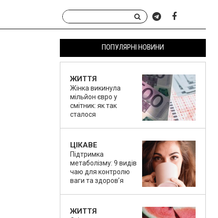
ПОПУЛЯРНІ НОВИНИ
ЖИТТЯ
Жінка викинула
мільйон євро у
смітник: як так
сталося
ЦІКАВЕ
Підтримка
метаболізму: 9 видів
чаю для контролю
ваги та здоров’я
ЖИТТЯ