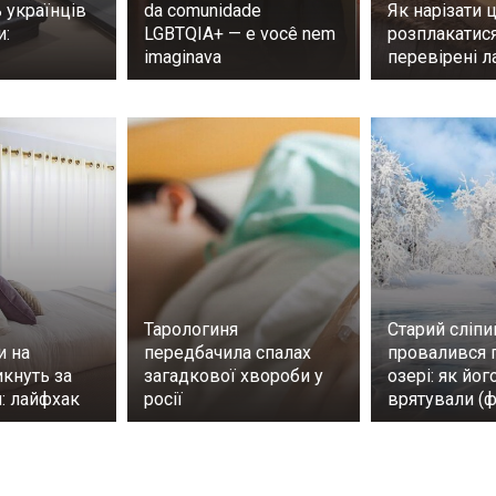
 українців
da comunidade
Як нарізати 
и:
LGBTQIA+ — e você nem
розплакатися
imaginava
перевірені 
Тарологиня
Старий сліпий
и на
передбачила спалах
провалився п
кнуть за
загадкової хвороби у
озері: як йог
: лайфхак
росії
врятували (ф