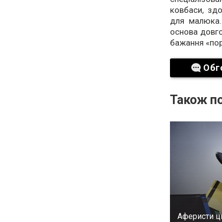
ковбаси, зд
для малюка.
основа довго
бажання «пор
Обг
Також по
Аферисти ц