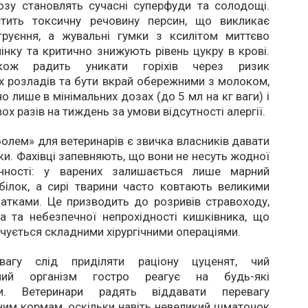
озу становлять сучасні суперфуди та солодощі.
тить токсичну речовину персин, що викликає
труєння, а жувальні гумки з ксилітом миттєво
інку та критично знижують рівень цукру в крові.
кож радить уникати горіхів через ризик
х розладів та бути вкрай обережними з молоком,
о лише в мінімальних дозах (до 5 мл на кг ваги) і
ох разів на тиждень за умови відсутності алергії.
олем» для ветеринарів є звичка власників давати
ки. Фахівці запевняють, що вони не несуть жодної
інності: у варених залишається лише марний
білок, а сирі тварини часто ковтають великими
атками. Це призводить до розривів стравоходу,
а та небезпечної непрохідності кишківника, що
нчується складними хірургічними операціями.
вагу слід приділяти раціону цуценят, чий
ний організм гостро реагує на будь-які
ти. Ветеринари радять віддавати перевагу
ним кормам, оскільки навіть невеликий шматочок