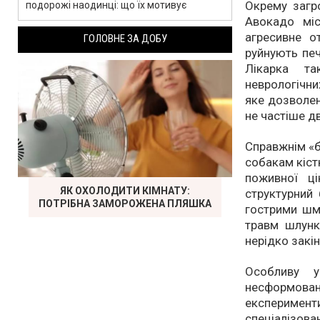
Окрему загр
подорожі наодинці: що їх мотивує
Авокадо міс
агресивне о
ГОЛОВНЕ ЗА ДОБУ
руйнують печ
Лікарка та
неврологічни
яке дозволен
не частіше дв
Справжнім «б
собакам кіст
поживної ц
ЯК ОХОЛОДИТИ КІМНАТУ:
структурний 
ПОТРІБНА ЗАМОРОЖЕНА ПЛЯШКА
гострими шм
травм шлунк
нерідко закі
Особливу у
несформова
експеримен
спеціалізова