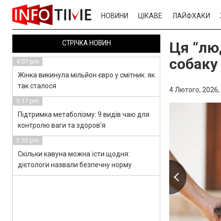
НОВИНИ
ЦІКАВЕ
ЛАЙФХАКИ
СТРІЧКА НОВИН
Ця “лю
собаку
4:07 pm
Жінка викинула мільйон євро у смітник: як
так сталося
4 Лютого, 2026,
3:17 pm
Підтримка метаболізму: 9 видів чаю для
контролю ваги та здоров’я
2:55 pm
Скільки кавуна можна їсти щодня:
дієтологи назвали безпечну норму