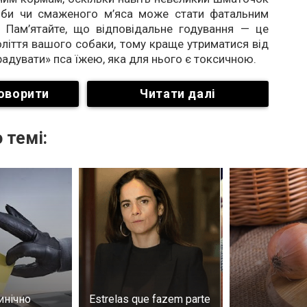
оби чи смаженого м’яса може стати фатальним
 Пам’ятайте, що відповідальне годування — це
ліття вашого собаки, тому краще утриматися від
адувати» пса їжею, яка для нього є токсичною.
оворити
Читати далі
 темі:
инічно
Estrelas que fazem parte