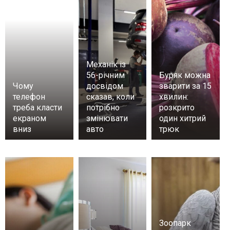
Механік із
56-річним
Буряк можна
Чому
досвідом
зварити за 15
телефон
сказав, коли
хвилин:
треба класти
потрібно
розкрито
екраном
змінювати
один хитрий
вниз
авто
трюк
Зоопарк