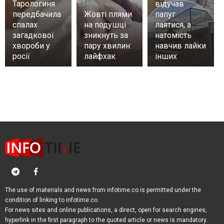
Тарологиня
відучав
передбачила
Жовті плями
папуг
спалах
на подушці
лаятися, а
загадкової
зникнуть за
натомість
хвороби у
пару хвилин:
навчив лайки
росії
лайфхак
інших
The use of materials and news from infotime.co is permitted under the
condition of linking to infotime.co
For news sites and online publications, a direct, open for search engines,
hyperlink in the first paragraph to the quoted article or news is mandatory.