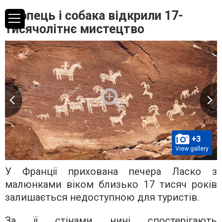
Хлопець і собака відкрили 17-
тисячолітнє мистецтво
+3
View gallery
У Франції прихована печера Ласко з
малюнками віком близько 17 тисяч років
залишається недоступною для туристів.
За її стінами нині спостерігають