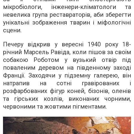
мікробіологи, інженери-кліматологи та
невелика група реставраторів, аби зберегти
унікальні зображення тварин і міфологічні
сцени.
Печеру відкрив у вересні 1940 року 18-
річний Марсель Равіда, коли пішов за своїм
собакою Роботом у вузький отвір під
поваленим деревом на південному заході
Франції. Заходячи у підземну галерею, він
натрапив на сотні гравірованих і
розфарбованих фігур коней, бізонів, оленів
та гірських козлів, виконаних чорними,
червоними та жовтими пігментами.