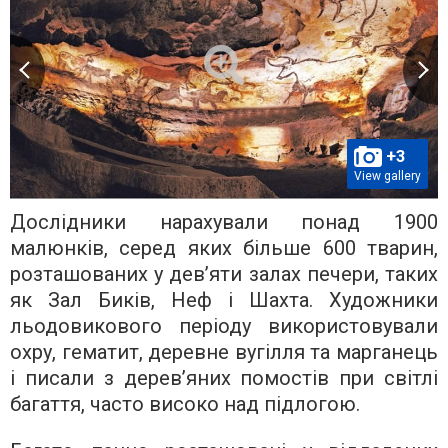
+3
View gallery
Дослідники нарахували понад 1900
малюнків, серед яких більше 600 тварин,
розташованих у дев’яти залах печери, таких
як Зал Биків, Неф і Шахта. Художники
льодовикового періоду використовували
охру, гематит, деревне вугілля та марганець
і писали з дерев’яних помостів при світлі
багаття, часто високо над підлогою.