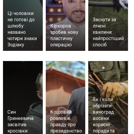
Ці чоловіки
не готові до
Заснути за
шлюбу:
Кіркоров
лічені
названо
зробив нову
хвилини:
чотири знаки
пластичну
найпростіший
Зодіаку
операцію
спосіб
Як і коли
обрізати
Син
Кошовий
виноград
Гринкевича
розповів
восени:
засвітив
правду про
корисні
кросівки
президенство
поради та